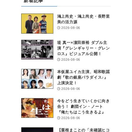
新着記事
鴻上尚史・鴻上尚史・長野里
美の活力源
2026-08-06
堤 真一×濵田崇裕 ダブル主
演『グレンギャリー・グレン
ロス』ビジュアル公開！
2026-08-06
本仮屋ユイカ主演、昭和歌謡
劇『歌の銀座パラダイス♪』
上演決定！
2026-08-06
今をどう生きていくかに向き
合う！ 劇団イン・ノート
『俺たちはこう生きるよ』
2026-08-06
【粟根まことの「未確認ヒコ