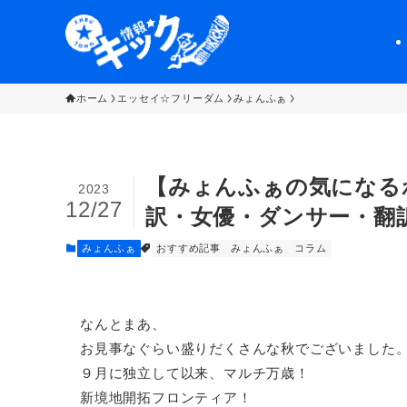
ホーム
エッセイ☆フリーダム
みょんふぁ
【みょんふぁの気になる
2023
12/27
訳・女優・ダンサー・翻
みょんふぁ
おすすめ記事
みょんふぁ
コラム
なんとまあ、
お見事なぐらい盛りだくさんな秋でございました
９月に独立して以来、マルチ万歳！
新境地開拓フロンティア！