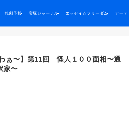
観劇予報
宝塚ジャーナル
エッセイ☆フリーダム
アーテ
わぁ〜】第11回 怪人１００面相〜通
訳家〜
。