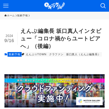
ホーム
観劇予報
えんぶ編集長 坂口真人インタビ
2024
ュー「コロナ禍からユートピア
9/16
へ」（後編）
観劇予報
えんぶ☆TOWN
クラファン
坂口真人（えんぶ編集長）