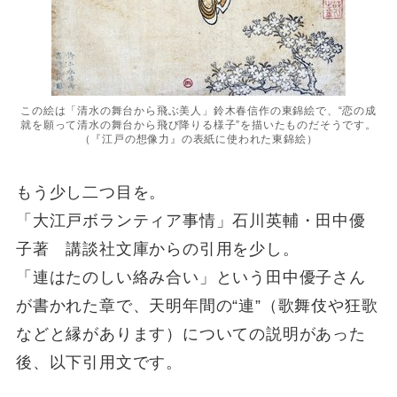
この絵は「清水の舞台から飛ぶ美人」鈴木春信作の東錦絵で、“恋の成
就を願って清水の舞台から飛び降りる様子”を描いたものだそうです。
（『江戸の想像力』の表紙に使われた東錦絵）
もう少し二つ目を。
「大江戸ボランティア事情」石川英輔・田中優
子著 講談社文庫からの引用を少し。
「連はたのしい絡み合い」という田中優子さん
が書かれた章で、天明年間の“連”（歌舞伎や狂歌
などと縁があります）についての説明があった
後、以下引用文です。