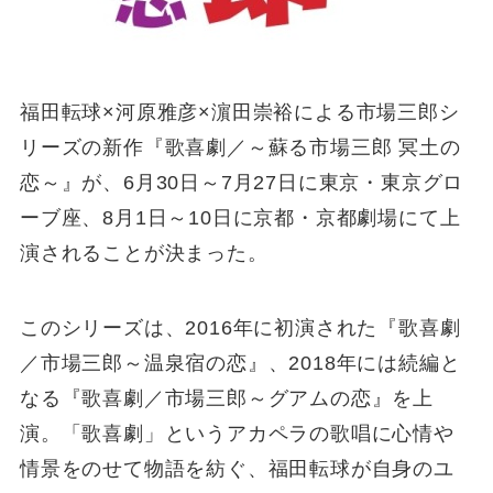
福⽥転球×河原雅彦×濵⽥崇裕による市場三郎シ
リーズの新作『歌喜劇／～蘇る市場三郎 冥⼟の
恋～』が、6⽉30日～7⽉27日に東京・東京グロ
ーブ座、8⽉1日～10日に京都・京都劇場にて上
演されることが決まった。
このシリーズは、2016年に初演された『歌喜劇
／市場三郎～温泉宿の恋』、2018年には続編と
なる『歌喜劇／市場三郎～グアムの恋』を上
演。「歌喜劇」というアカペラの歌唱に⼼情や
情景をのせて物語を紡ぐ、福⽥転球が⾃⾝のユ