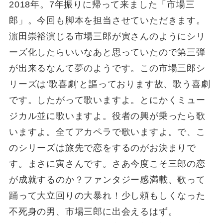
2018年。7年振りに帰って来ました「市場三
郎」。今回も脚本を担当させていただきます。
濵⽥崇裕演じる市場三郎が寅さんのようにシリ
ーズ化したらいいなあと思っていたので第三弾
が出来るなんて夢のようです。この市場三郎シ
リーズは‘歌喜劇’と謳っております故、歌う喜劇
です。したがって歌いますよ。とにかくミュー
ジカル並に歌いますよ。役者の興が乗ったら歌
いますよ。全てアカペラで歌いますよ。で、こ
のシリーズは旅先で恋をするのがお決まりで
す。まさに寅さんです。さあ今度こそ三郎の恋
が成就するのか？ファンタジー感満載、歌って
踊って大立回りの大暴れ！少し頼もしくなった
不死⾝の男、市場三郎に出会えるはず。