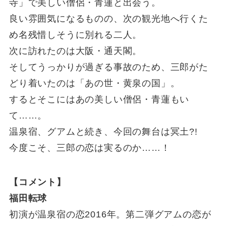
寺」で美しい僧侶・青蓮と出会う。
良い雰囲気になるものの、次の観光地へ⾏くた
め名残惜しそうに別れる二⼈。
次に訪れたのは大阪・通天閣。
そしてうっかりが過ぎる事故のため、三郎がた
どり着いたのは「あの世・黄泉の国」。
するとそこにはあの美しい僧侶・青蓮もい
て……。
温泉宿、グアムと続き、今回の舞台は冥⼟?!
今度こそ、三郎の恋は実るのか……！
【コメント】
福⽥転球
初演が温泉宿の恋2016年。第二弾グアムの恋が