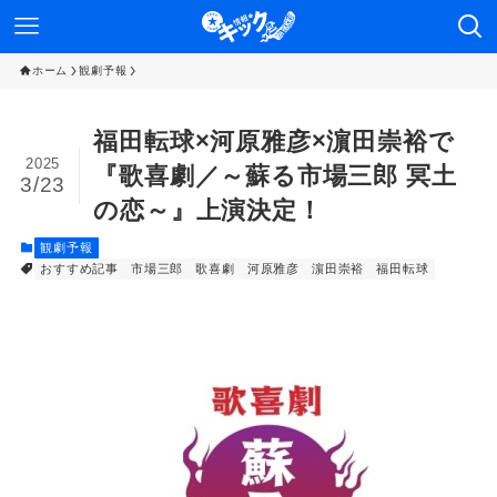
ホーム
観劇予報
福⽥転球×河原雅彦×濵⽥崇裕で
2025
『歌喜劇／～蘇る市場三郎 冥⼟
3/23
の恋～』上演決定！
観劇予報
おすすめ記事
市場三郎
歌喜劇
河原雅彦
濵⽥崇裕
福⽥転球