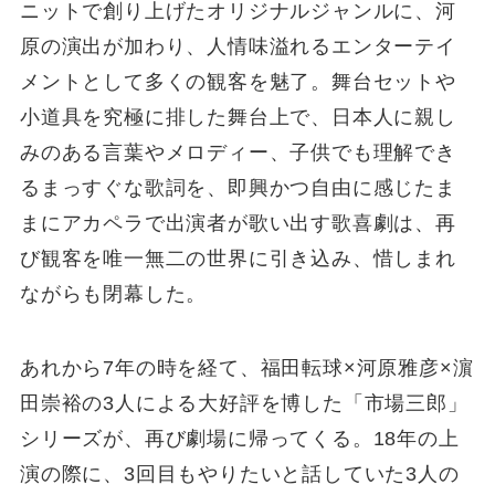
ニットで創り上げたオリジナルジャンルに、河
原の演出が加わり、⼈情味溢れるエンターテイ
メントとして多くの観客を魅了。舞台セットや
⼩道具を究極に排した舞台上で、日本⼈に親し
みのある⾔葉やメロディー、子供でも理解でき
るまっすぐな歌詞を、即興かつ⾃由に感じたま
まにアカペラで出演者が歌い出す歌喜劇は、再
び観客を唯一無二の世界に引き込み、惜しまれ
ながらも閉幕した。
あれから7年の時を経て、福⽥転球×河原雅彦×濵
⽥崇裕の3⼈による大好評を博した「市場三郎」
シリーズが、再び劇場に帰ってくる。18年の上
演の際に、3回目もやりたいと話していた3⼈の