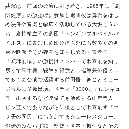
共演は、前回の公演に引き続き、1985年に「劇
団健康」の旗揚げに参加し退団後は舞台をはじ
め映像や音楽と幅広く活動している⼤堀こうい
ち、倉持裕主宰の劇団「ペンギンプルペイルパ
イルズ」に参加し劇団公演以外にも数多くの舞
台や映像でその存在を知らしめる玉置孝匡、
「転球劇場」の旗揚げメンバーで歌喜劇を知り
尽くす高木稟、殺陣を得意とし指導兼俳優とし
て多くの公演で活躍する前⽥悟、舞台とミュー
ジカルに多数出演、ドラマ「3000万」にレギュ
ラー出演するなど映像でも活躍する山岸門人、
ピン芸⼈でありながら俳優として歌喜劇団『マ
サ子の間男』にも参加するシューレスジョー、
俳優のみならず歌・監督・脚本・振付などその