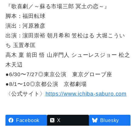
『歌喜劇／～蘇る市場三郎 冥⼟の恋～』
脚本：福⽥転球
演出：河原雅彦
出演：濵⽥崇裕 朝⽉希和 笠松はる 大堀こうい
ち ⽟置孝匡
⾼⽊ 稟 前⽥ 悟 山岸⾨⼈ シューレスジョー 松之
⽊天辺
●6/30〜7/27◎東京公演 東京グローブ座
●8/1〜10◎京都公演 京都劇場
〈公式サイト〉
https://www.ichiba-saburo.com
Facebook
X
Bluesky