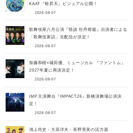
KAAT『蛙昇天』ビジュアル公開！
2026-08-07
歌舞伎座八月公演『怪談 牡丹燈籠』出演者による
「歌舞伎家話」生配信が決定！
2026-08-07
加藤和樹×城田優、ミュージカル 『ファントム』
2027年夏に再演決定！
2026-08-07
IMP.主演舞台『IMPACT26』新橋演舞場公演決
定！
2026-08-07
鴻上尚史・大高洋夫・長野里美の活力源