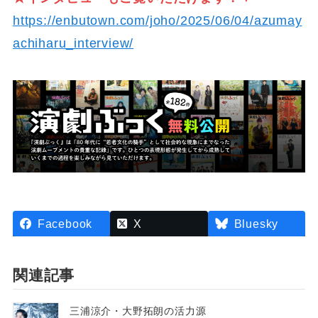
https://enbutown.com/joho/2025/06/04/azumay
achiharu_interview/
Facebook
X
Bluesky
関連記事
三浦涼介・大野拓朗の活力源