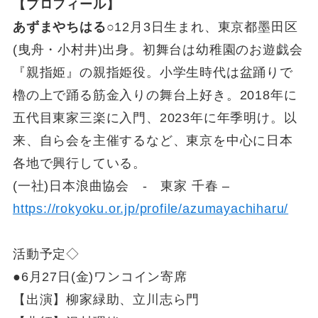
【プロフィール】
あずまやちはる
○12月3日生まれ、東京都墨田区
(曳舟・小村井)出身。初舞台は幼稚園のお遊戯会
『親指姫』の親指姫役。小学生時代は盆踊りで
櫓の上で踊る筋金入りの舞台上好き。2018年に
五代目東家三楽に入門、2023年に年季明け。以
来、自ら会を主催するなど、東京を中心に日本
各地で興行している。
(一社)日本浪曲協会 - 東家 千春 –
https://rokyoku.or.jp/profile/azumayachiharu/
活動予定◇
●6月27日(金)ワンコイン寄席
【出演】柳家緑助、立川志ら門