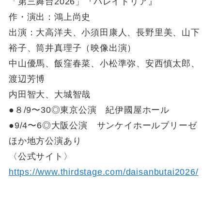
「第三舞台2026」『パレイドリア』
作・演出：鴻上尚史
出演：大高洋夫、小須田康人、長野里美、山下
裕子、筒井真理子（映像出演）
中山優馬、飯窪春菜、小松準弥、安西慎太郎、
渡辺芳博
内田智大、大城智哉
●８/9〜30◎東京公演 紀伊國屋ホール
●9/4〜6◎大阪公演 サンケイホールブリーゼ
ほか地方公演あり
〈公式サイト〉
https://www.thirdstage.com/daisanbutai2026/