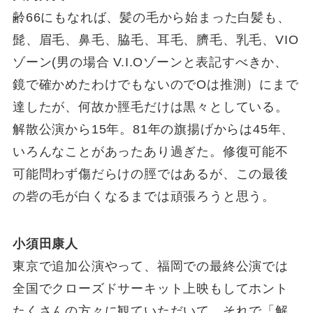
齢66にもなれば、髪の毛から始まった白髪も、
髭、眉毛、鼻毛、脇毛、耳毛、臍毛、乳毛、VIO
ゾーン(男の場合 V.I.Oゾーンと表記すべきか、
鏡で確かめたわけでもないのでOは推測）にまで
達したが、何故か脛毛だけは黒々としている。
解散公演から15年。81年の旗揚げからは45年、
いろんなことがあったあり過ぎた。修復可能不
可能問わず傷だらけの脛ではあるが、この最後
の砦の毛が白くなるまでは頑張ろうと思う。
小須田康人
東京で追加公演やって、福岡での最終公演では
全国でクローズドサーキット上映もしてホント
たくさんの方々に観ていただいて、それで「解