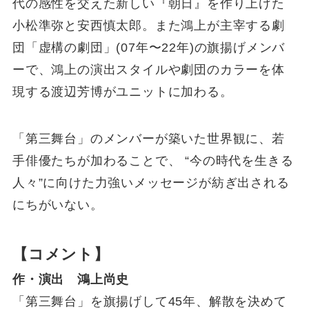
代の感性を交えた新しい『朝日』を作り上げた
小松準弥と安西慎太郎。また鴻上が主宰する劇
団「虚構の劇団」(07年〜22年)の旗揚げメンバ
ーで、鴻上の演出スタイルや劇団のカラーを体
現する渡辺芳博がユニットに加わる。
「第三舞台」のメンバーが築いた世界観に、若
手俳優たちが加わることで、 “今の時代を生きる
人々”に向けた力強いメッセージが紡ぎ出される
にちがいない。
【コメント】
作・演出 鴻上尚史
「第三舞台」を旗揚げして45年、解散を決めて