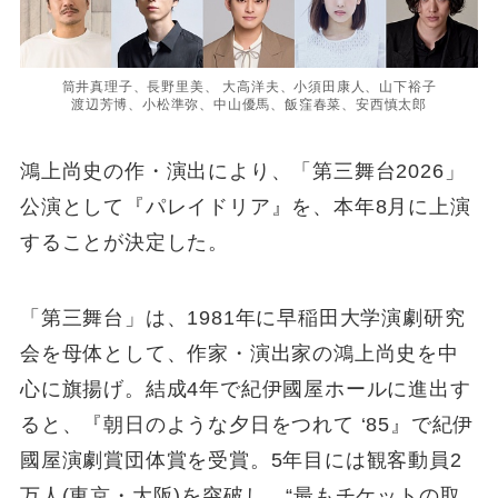
筒井真理子、長野里美、 大高洋夫、小須田康人、山下裕子
渡辺芳博、小松準弥、中山優馬、飯窪春菜、安西慎太郎
鴻上尚史の作・演出により、「第三舞台2026」
公演として『パレイドリア』を、本年8月に上演
することが決定した。
「第三舞台」は、1981年に早稲田大学演劇研究
会を母体として、作家・演出家の鴻上尚史を中
心に旗揚げ。結成4年で紀伊國屋ホールに進出す
ると、『朝日のような夕日をつれて ‘85』で紀伊
國屋演劇賞団体賞を受賞。5年目には観客動員2
万人(東京・大阪)を突破し、“最もチケットの取