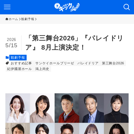
ホーム
観劇予報
「第三舞台2026」『パレイドリ
2026
5/15
ア』 8月上演決定！
観劇予報
おすすめ記事
サンケイホールブリーゼ
パレイドリア
第三舞台2026
紀伊國屋ホール
鴻上尚史