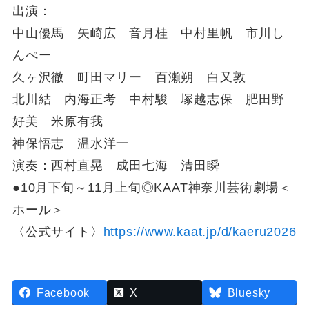
出演：
中山優馬 矢崎広 音月桂 中村里帆 市川し
んぺー
久ヶ沢徹 町田マリー 百瀬朔 白又敦
北川結 内海正考 中村駿 塚越志保 肥田野
好美 米原有我
神保悟志 温水洋一
演奏：西村直晃 成田七海 清田瞬
●10月下旬～11月上旬◎KAAT神奈川芸術劇場＜
ホール＞
〈公式サイト〉
https://www.kaat.jp/d/kaeru2026
Facebook
X
Bluesky