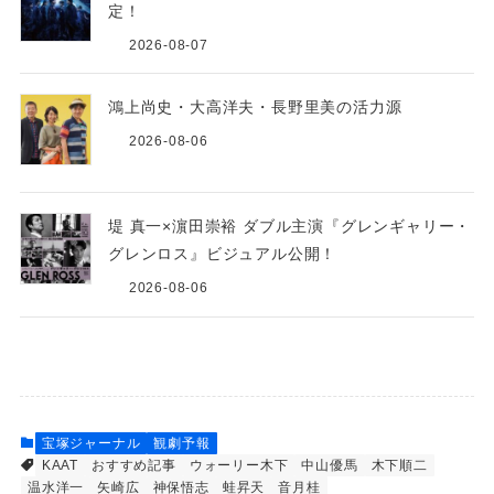
定！
2026-08-07
鴻上尚史・大高洋夫・長野里美の活力源
2026-08-06
堤 真一×濵田崇裕 ダブル主演『グレンギャリー・
グレンロス』ビジュアル公開！
2026-08-06
宝塚ジャーナル
観劇予報
KAAT
おすすめ記事
ウォーリー木下
中山優馬
木下順二
温水洋一
矢崎広
神保悟志
蛙昇天
音月桂