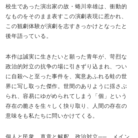
校生であった演出家の故・蜷川幸雄は、衝動的
なものをそのまま表すこの演劇表現に惹かれ、
この観劇体験が演劇を志すきっかけとなったと
後年語っている。
本作は誠実に生きたいと願った青年が、苛烈な
政治的対立の抗争の場に引きずり込まれ、つい
に自殺へと至った事件を、寓意あふれる蛙の世
界に写し取った傑作。世間のありように揺さぶ
られ、容易にゆがめられてしまう「個」という
存在の脆さを生々しく抉り取り、人間の存在の
意味をも私たちに問いかけてくる。
個人と民衆、真意と解釈、政治対立──。メイン