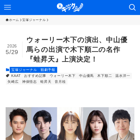
ホーム
宝塚ジャーナル
ウォーリー木下の演出、中山優
2026
馬らの出演で木下順二の名作
5/29
『蛙昇天』上演決定！
宝塚ジャーナル
観劇予報
KAAT
おすすめ記事
ウォーリー木下
中山優馬
木下順二
温水洋一
矢崎広
神保悟志
蛙昇天
音月桂