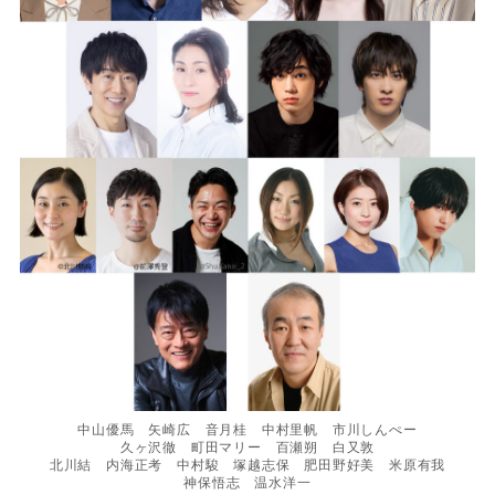
中山優馬 矢崎広 音月桂 中村里帆 市川しんぺー
久ヶ沢徹 町田マリー 百瀬朔 白又敦
北川結 内海正考 中村駿 塚越志保 肥田野好美 米原有我
神保悟志 温水洋一