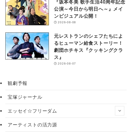
『坂本冬美 歌手生活40周年記念
公演～今日から明日へ～』メイ
ンビジュアル公開！
2026-08-08
元レストランのシェフたちによ
るヒューマン給食ストーリー！
劇団ホチキス『クッキングクラ
ス』
2026-08-07
観劇予報
宝塚ジャーナル
エッセイ☆フリーダム
アーティストの活力源