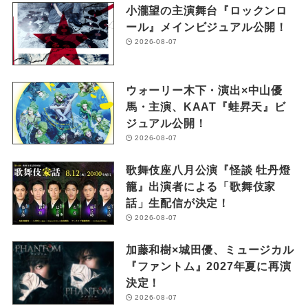
小瀧望の主演舞台『ロックンロ
ール』メインビジュアル公開！
2026-08-07
ウォーリー木下・演出×中山優
馬・主演、KAAT『蛙昇天』ビ
ジュアル公開！
2026-08-07
歌舞伎座八月公演『怪談 牡丹燈
籠』出演者による「歌舞伎家
話」生配信が決定！
2026-08-07
加藤和樹×城田優、ミュージカル
『ファントム』2027年夏に再演
決定！
2026-08-07