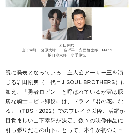
岩田剛典
山下幸輝 藤原大祐 一色洋平 安西慎太郎 Mehri
坂口涼太郎 小手伸也
既に発表となっている、主人公アーサー王を演
じる岩田剛典（三代目J SOUL BROTHERS）に
加え、「勇者ロビン」と呼ばれているが実は臆
病な騎士ロビン卿役には、ドラマ『君の花にな
る』（TBS・2022）でのブレイク以降、活躍が
目覚ましい山下幸輝が決定。数々の映像作品に
引っ張りだこの山下にとって、本作が初のミュ