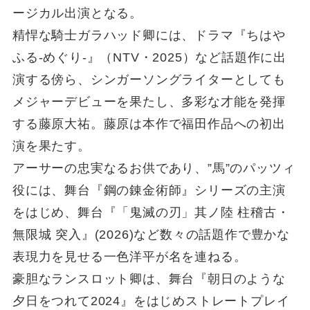
ージカル出演となる。
精悍な騎士ガラハッド卿には、ドラマ『ちはや
ふる-めぐり-』（NTV・2025）など話題作に出
演する傍ら、シンガーソングライターとしても
メジャーデビューを果たし、多彩な才能を発揮
する藤原大祐。藤原は本作で福田作品への初出
演を果たす。
アーサーの忠実なるお供であり、”馬”のパッツィ
役には、舞台『鋼の錬金術師』シリーズの主演
をはじめ、舞台『「鬼滅の刃」其ノ陸 柱稽古・
無限城 突入』(2026)など数々の話題作で豊かな
表現力を見せる一色洋平が名を連ねる。
豪胆なランスロット卿は、舞台『朝日のような
夕日をつれて2024』をはじめストレートプレイ