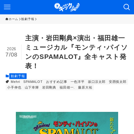
ホーム
観劇予報
主演・岩田剛典×演出・福田雄一
ミュージカル『モンティ･パイソ
2026
7/08
ンのSPAMALOT』全キャスト発
表！
観劇予報
Mehri
SPAMALOT
おすすめ記事
一色洋平
坂口涼太郎
安西慎太郎
小手伸也
山下幸輝
岩田剛典
福田雄一.
藤原大祐