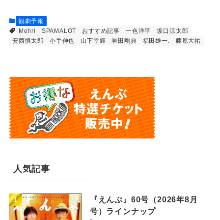
観劇予報
Mehri
SPAMALOT
おすすめ記事
一色洋平
坂口涼太郎
安西慎太郎
小手伸也
山下幸輝
岩田剛典
福田雄一.
藤原大祐
人気記事
『えんぶ』60号（2026年8月
号）ラインナップ