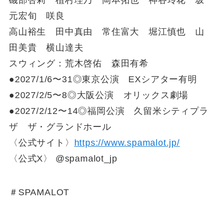
磯部杏莉 植村理乃 岡本拓也 神谷玲花 坂
元宏旬 咲良
高山裕生 田中真由 常住富大 堀江慎也 山
田美貴 横山達夫
スウィング：荒木啓佑 森田有希
●2027/1/6〜31◎東京公演 EXシアター有明
●2027/2/5〜8◎大阪公演 オリックス劇場
●2027/2/12〜14◎福岡公演 久留米シティプラ
ザ ザ・グランドホール
〈公式サイト〉
https://www.spamalot.jp/
〈公式X〉 @spamalot_jp
＃SPAMALOT