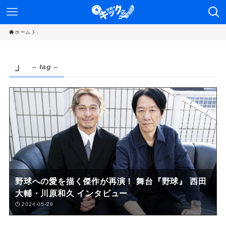
ホーム
」
」
– tag –
野球への愛を描く傑作が再演！ 舞台『野球』 西田
大輔・川原和久 インタビュー
2024-05-28