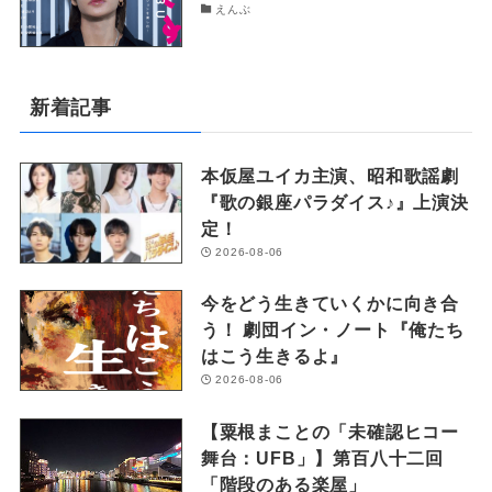
えんぶ
新着記事
本仮屋ユイカ主演、昭和歌謡劇
『歌の銀座パラダイス♪』上演決
定！
2026-08-06
今をどう生きていくかに向き合
う！ 劇団イン・ノート『俺たち
はこう生きるよ』
2026-08-06
【粟根まことの「未確認ヒコー
舞台：UFB」】第百八十二回
「階段のある楽屋」