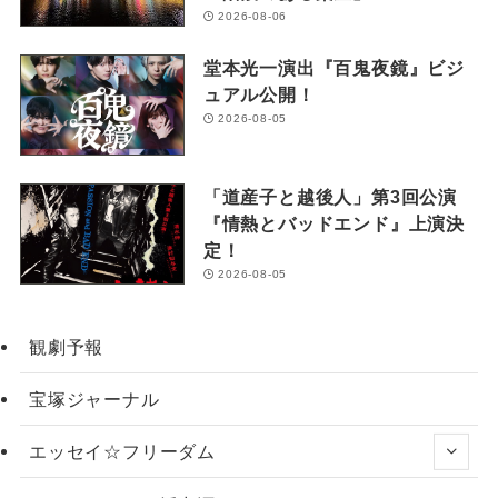
2026-08-06
堂本光一演出『百鬼夜鏡』ビジ
ュアル公開！
2026-08-05
「道産子と越後人」第3回公演
『情熱とバッドエンド』上演決
定！
2026-08-05
観劇予報
宝塚ジャーナル
エッセイ☆フリーダム