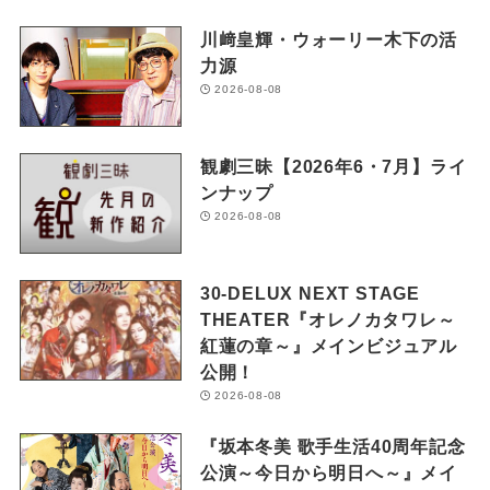
川﨑皇輝・ウォーリー木下の活
力源
2026-08-08
観劇三昧【2026年6・7月】ライ
ンナップ
2026-08-08
30-DELUX NEXT STAGE
THEATER『オレノカタワレ～
紅蓮の章～』メインビジュアル
公開！
2026-08-08
『坂本冬美 歌手生活40周年記念
公演～今日から明日へ～』メイ