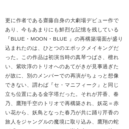
更に作者である齋藤自身の大劇場デビュー作で
あり、今もあまりにも鮮烈な記憶を残している
『BLUE・MOON・BLUE 』の再構築場面が盛り
込まれたのは、ひとつのエポックメイキングだ
った。この作品は初演当時の真琴つばさ、檀れ
い、紫吹淳のトリオへのあてがきが見事過ぎた
が故に、別のメンバーでの再演がちょっと想像
できない、謂わば『セ・マニフィーク』と同じ
立ち位置にある金字塔だった。それが芹香、春
乃、鷹翔千空のトリオで再構築され、妖花＝赤
い花から、妖鳥となった春乃が共に踊り芹香の
旅人をジャングルの魔境に取り込み、鷹翔の蛇