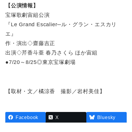
【公演情報】
宝塚歌劇宙組公演
『Le Grand Escalier─ル・グラン・エスカリ
エ』
作・演出◇齋藤吉正
出演◇芹香斗亜 春乃さくら ほか宙組
●7/20～8/25◎東京宝塚劇場
【取材・文／橘涼香 撮影／岩村美佳】
Facebook
X
Bluesky