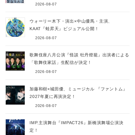
2026-08-07
ウォーリー木下・演出×中山優馬・主演、
KAAT『蛙昇天』ビジュアル公開！
2026-08-07
歌舞伎座八月公演『怪談 牡丹燈籠』出演者による
「歌舞伎家話」生配信が決定！
2026-08-07
加藤和樹×城田優、ミュージカル 『ファントム』
2027年夏に再演決定！
2026-08-07
IMP.主演舞台『IMPACT26』新橋演舞場公演決
定！