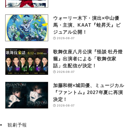
ウォーリー木下・演出×中山優
馬・主演、KAAT『蛙昇天』ビ
ジュアル公開！
2026-08-07
歌舞伎座八月公演『怪談 牡丹燈
籠』出演者による「歌舞伎家
話」生配信が決定！
2026-08-07
加藤和樹×城田優、ミュージカル
『ファントム』2027年夏に再演
決定！
2026-08-07
観劇予報