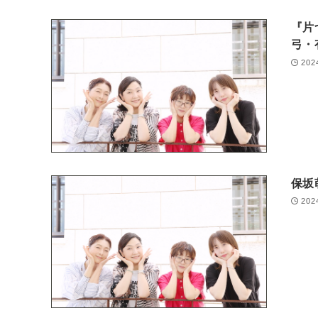
『片
弓・
202
保坂
202