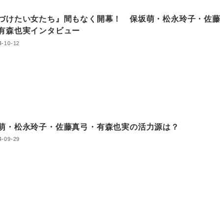
づけたい女たち』間もなく開幕！ 保坂萌・松永玲子・佐
有森也実インタビュー
4-10-12
萌・松永玲子・佐藤真弓・有森也実の活力源は？
4-09-29