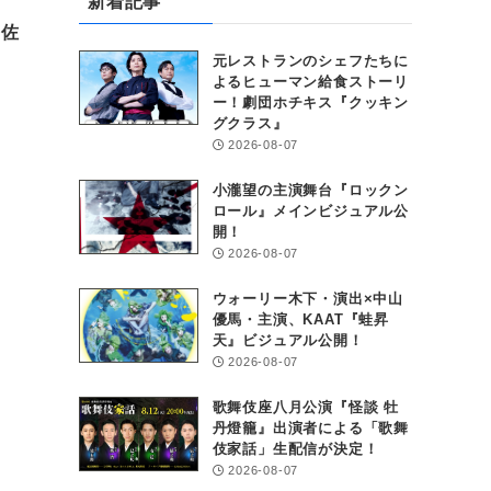
新着記事
・佐
元レストランのシェフたちに
よるヒューマン給食ストーリ
ー！劇団ホチキス『クッキン
グクラス』
2026-08-07
小瀧望の主演舞台『ロックン
ロール』メインビジュアル公
開！
2026-08-07
ウォーリー木下・演出×中山
優馬・主演、KAAT『蛙昇
天』ビジュアル公開！
2026-08-07
歌舞伎座八月公演『怪談 牡
丹燈籠』出演者による「歌舞
伎家話」生配信が決定！
2026-08-07