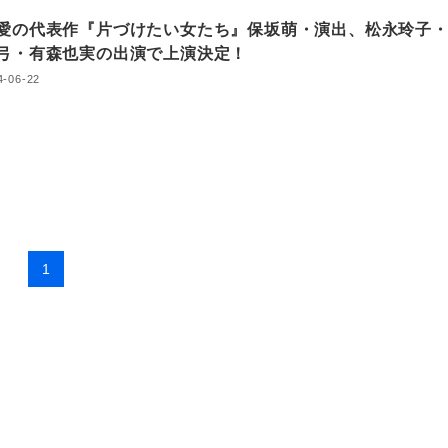
愛の代表作『片づけたい女たち』保坂萌・演出、松永玲子
弓・有森也実の出演で上演決定！
4-06-22
1