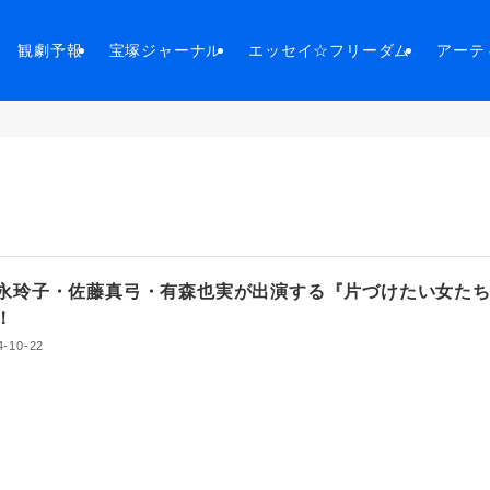
観劇予報
宝塚ジャーナル
エッセイ☆フリーダム
アーテ
玲子・佐藤真弓・有森也実が出演する『片づけたい女た
幕！
4-10-22