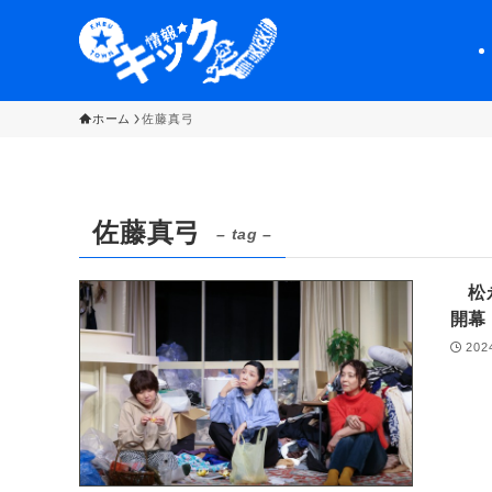
ホーム
佐藤真弓
佐藤真弓
– tag –
松永
開
202