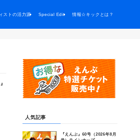
ィストの活力源
Special Edit
情報☆キックとは？
ち』
人気記事
『えんぶ』60号（2026年8月