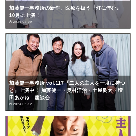
加藤健一事務所の新作、医療を扱う『灯に佇む』
10月に上演！
2024-08-09
加藤健一事務所 vol.117『二人の主人を一度に持つ
と』上演中！ 加藤健一・奥村洋治・土屋良太・増
田あかね 座談会
2024-05-12