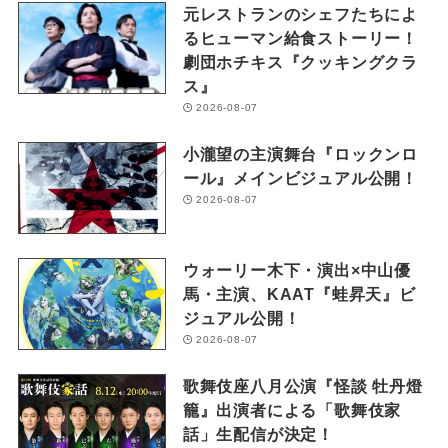
元レストランのシェフたちによ
るヒューマン給食ストーリー！
劇団ホチキス『クッキングクラ
ス』
2026-08-07
小瀧望の主演舞台『ロックンロ
ール』メインビジュアル公開！
2026-08-07
ウォーリー木下・演出×中山優
馬・主演、KAAT『蛙昇天』ビ
ジュアル公開！
2026-08-07
歌舞伎座八月公演『怪談 牡丹燈
籠』出演者による「歌舞伎家
話」生配信が決定！