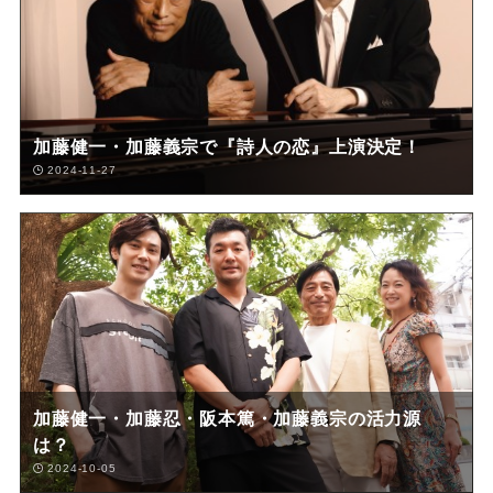
加藤健一・加藤義宗で『詩人の恋』上演決定！
2024-11-27
加藤健一・加藤忍・阪本篤・加藤義宗の活力源
は？
2024-10-05