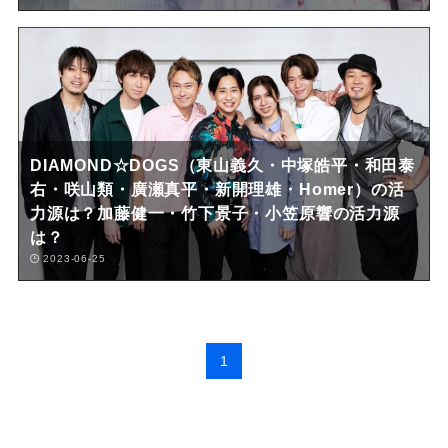
DIAMOND☆DOGS（東山義久・中塚皓平・和田泰
右・咲山類・廣瀬真平・新開理雄・Homer）の活
力源は？加藤健一・竹下景子・小笠原響の活力源
は？
2023-06-25
1