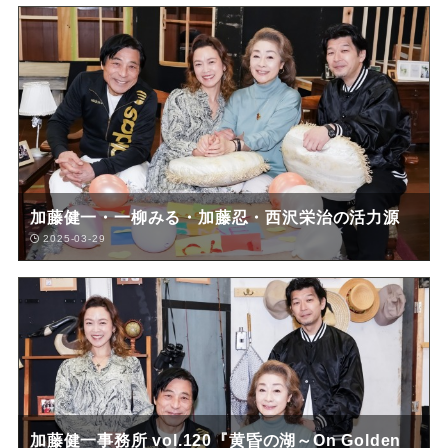
加藤健一・一柳みる・加藤忍・西沢栄治の活力源
2025-03-29
加藤健一事務所 vol.120『黄昏の湖～On Golden