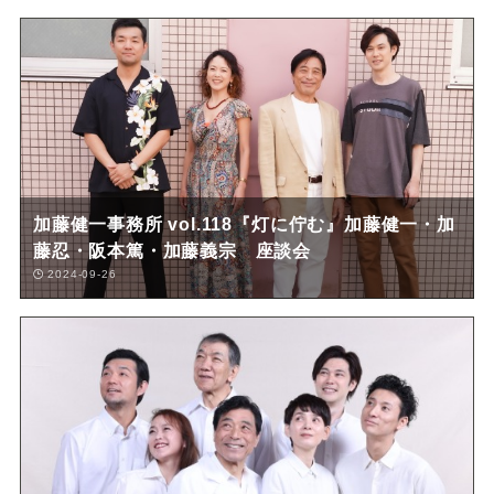
加藤健一事務所 vol.118『灯に佇む』加藤健一・加
藤忍・阪本篤・加藤義宗 座談会
2024-09-26