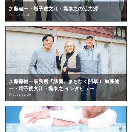
加藤健一・増子倭文江・堤泰之の活力源
2025-12-01
加藤藤健一事務所『請願』まもなく開幕！ 加藤健
一・増子倭文江・堤泰之 インタビュー
2025-11-29