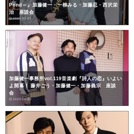
Pond～』加藤健一・一柳みる・加藤忍・西沢栄
治 座談会
2025-03-25
加藤健一事務所vol.119音楽劇『詩人の恋』いよい
よ開幕！ 藤井ごう・加藤健一・加藤義宗 座談
会
2025-01-20