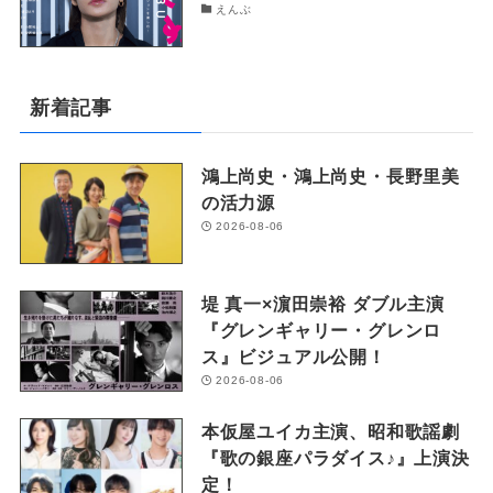
えんぶ
新着記事
鴻上尚史・鴻上尚史・長野里美
の活力源
2026-08-06
堤 真一×濵田崇裕 ダブル主演
『グレンギャリー・グレンロ
ス』ビジュアル公開！
2026-08-06
本仮屋ユイカ主演、昭和歌謡劇
『歌の銀座パラダイス♪』上演決
定！