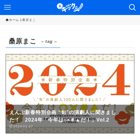
ホーム
桑原まこ
桑原まこ
– tag –
えんぶ新春特別企画 “旬”の演劇人に聞きまし
た！ 2024年「今年は○×＃▲だ！」Vol.2
2024-01-27