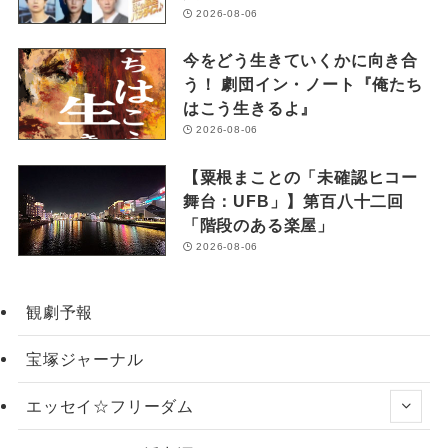
2026-08-06
今をどう生きていくかに向き合
う！ 劇団イン・ノート『俺たち
はこう生きるよ』
2026-08-06
【粟根まことの「未確認ヒコー
舞台：UFB」】第百八十二回
「階段のある楽屋」
2026-08-06
観劇予報
宝塚ジャーナル
エッセイ☆フリーダム