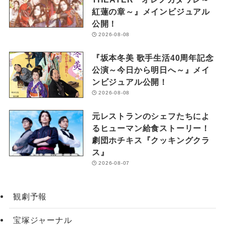
紅蓮の章～』メインビジュアル
公開！
2026-08-08
『坂本冬美 歌手生活40周年記念
公演～今日から明日へ～』メイ
ンビジュアル公開！
2026-08-08
元レストランのシェフたちによ
るヒューマン給食ストーリー！
劇団ホチキス『クッキングクラ
ス』
2026-08-07
観劇予報
宝塚ジャーナル