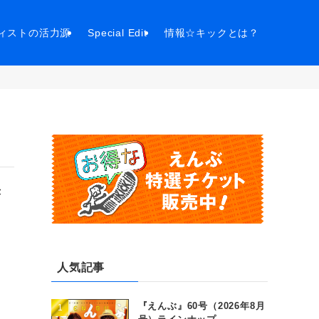
ィストの活力源
Special Edit
情報☆キックとは？
決
人気記事
『えんぶ』60号（2026年8月