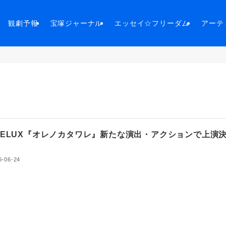
観劇予報
宝塚ジャーナル
エッセイ☆フリーダム
アーテ
-DELUX『オレノカタワレ』新たな演出・アクションで上演
！
6-06-24