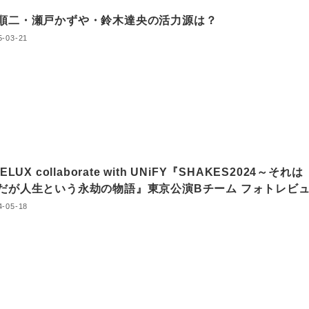
順二・瀬戸かずや・鈴木達央の活力源は？
5-03-21
DELUX collaborate with UNiFY『SHAKES2024～それは
だが人生という永劫の物語』東京公演Bチーム フォトレビ
4-05-18