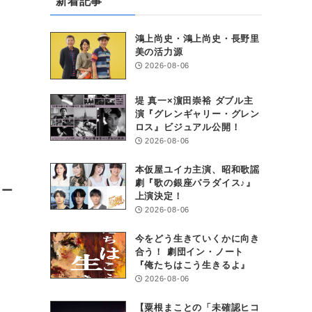
新着記事
鴻上尚史・鴻上尚史・長野里
美の活力源
2026-08-06
堤 真一×濵田崇裕 ダブル主
演『グレンギャリー・グレン
ロス』ビジュアル公開！
2026-08-06
本仮屋ユイカ主演、昭和歌謡
劇『歌の銀座パラダイス♪』
ュー
上演決定！
2026-08-06
今をどう生きていくかに向き
合う！ 劇団イン・ノート
『俺たちはこう生きるよ』
2026-08-06
【粟根まことの「未確認ヒコ