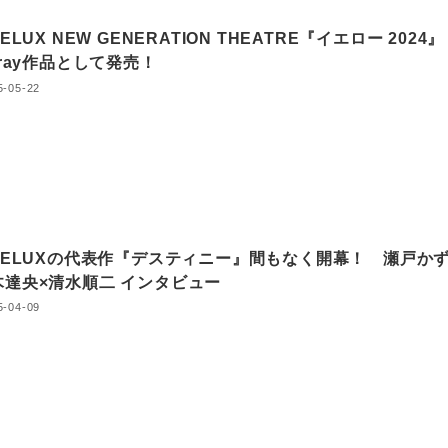
DELUX NEW GENERATION THEATRE『イエロー 2024』
u-ray作品として発売！
5-05-22
-DELUXの代表作『デスティニー』間もなく開幕！ 瀬戸か
木達央×清水順二 インタビュー
5-04-09