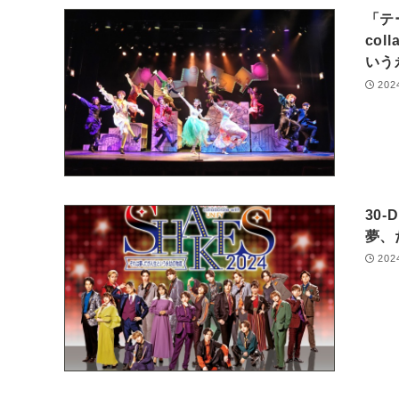
「テ
col
いう
202
30-
夢、
202