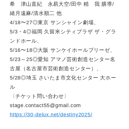
希 津山直紀 永易大空/田中 精 我 膳導/
緒月遠麻/清水順二 他
4/18〜27◎東京 サンシャイン劇場、
5/3・4◎福岡 久留米シティプラザ ザ・グラ
ンドホール、
5/16〜18◎大阪 サンケイホールブリーゼ、
5/23～25◎愛知 アマノ芸術創造センター名
古屋（名古屋市芸術創造センター）、
5/28◎埼玉 さいたま市文化センター 大ホー
ル
〈チケット問い合わせ〉
stage.contact55@gmail.com
https://30-delux.net/destiny2025/