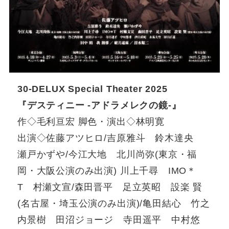
30-DELUX Special Theater 2025
『デスティニー -アドラメレクの鏡-』
作◇毛利亘宏 脚色・演出◇林明寛
出演◇佐藤アツヒロ/吉原雅斗 鈴木達央
瀬戸かずや/今江大地 北川尚弥(東京・福
岡・大阪公演のみ出演) 川上千尋 IMO＊
T 村瀬文宣/森田晋平 足立英昭 設楽 賢
(名古屋・埼玉公演のみ出演)/亀田結心 竹之
内景樹 田沼ジョージ 寺田遥平 中村悠