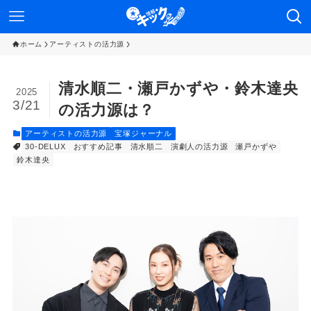
ホーム
アーティストの活力源
清水順二・瀬戸かずや・鈴木達央
2025
3/21
の活力源は？
アーティストの活力源
宝塚ジャーナル
30-DELUX
おすすめ記事
清水順二
演劇人の活力源
瀬戸かずや
鈴木達央