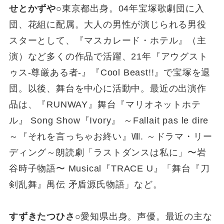
せとかずや
○東京都出身。04年宝塚歌劇団に入
団、花組に配属。大人の男性が演じられる男役
スターとして、『マスカレード・ホテル』（主
演）など多くの作品で活躍、21年『アウグスト
ゥス-尊厳ある者-』『Cool Beast!!』で宝塚を退
団。以後、舞台を中心に活動中。最近の出演作
品は、『RUNWAY』舞台『マリオネットホテ
ル』 Song Show『Ivory』 ～Fallait pas le dire
～『それを言っちゃお終い』Ⅷ. ～ドラマ・リー
ディング～朗読劇「ラストダンスは私に」〜岩
谷時子物語〜 Musical『TRACE U』「舞台『刀
剣乱舞』禺伝 矛盾源氏物語」など。
すずきたつひさ
○愛知県出身。声優。最近の主な