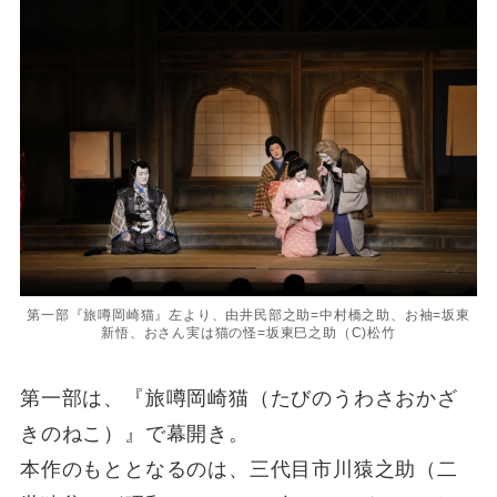
第一部『旅噂岡崎猫』左より、由井民部之助=中村橋之助、お袖=坂東
新悟、おさん実は猫の怪=坂東巳之助（C)松竹
第一部は、『旅噂岡崎猫（たびのうわさおかざ
きのねこ）』で幕開き。
本作のもととなるのは、三代目市川猿之助（二