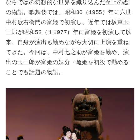
ならではの幻想的な世界を織り込んだ至上の恋
の物語。歌舞伎では、昭和30（1955）年に六世
中村歌右衛門の富姫で初演し、近年では坂東玉
三郎が昭和52（１1977）年に富姫を初演して以
来、自身が演出も勤めながら大切に上演を重ね
てきた。今回は、中村七之助が富姫を勤め、演
出の玉三郎が富姫の妹分・亀姫を初役で勤める
ことでも話題の物語。