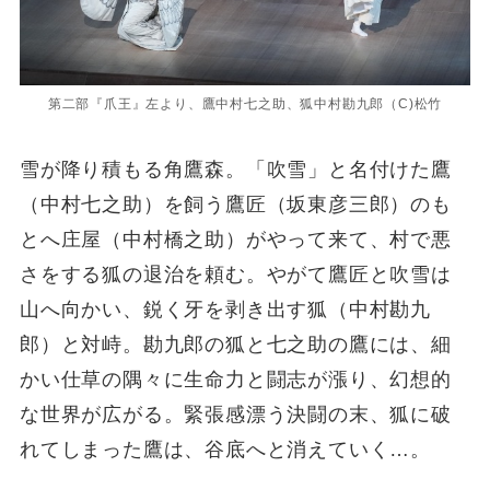
第二部『爪王』左より、鷹中村七之助、狐中村勘九郎（C)松竹
雪が降り積もる角鷹森。「吹雪」と名付けた鷹
（中村七之助）を飼う鷹匠（坂東彦三郎）のも
とへ庄屋（中村橋之助）がやって来て、村で悪
さをする狐の退治を頼む。やがて鷹匠と吹雪は
山へ向かい、鋭く牙を剥き出す狐（中村勘九
郎）と対峙。勘九郎の狐と七之助の鷹には、細
かい仕草の隅々に生命力と闘志が漲り、幻想的
な世界が広がる。緊張感漂う決闘の末、狐に破
れてしまった鷹は、谷底へと消えていく…。