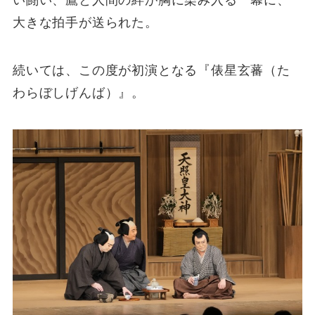
い闘い、鷹と人間の絆が胸に染み入る一幕に、
大きな拍手が送られた。
続いては、この度が初演となる『俵星玄蕃（た
わらぼしげんば）』。