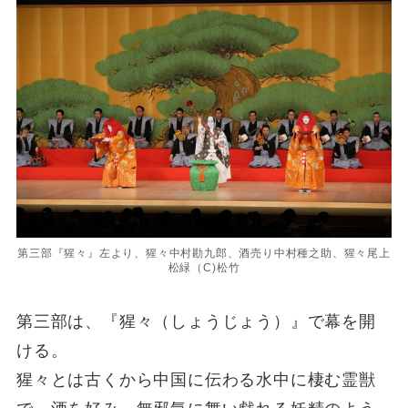
第三部『猩々』左より、猩々中村勘九郎、酒売り中村種之助、猩々尾上
松緑（C)松竹
第三部は、『猩々（しょうじょう）』で幕を開
ける。
猩々とは古くから中国に伝わる水中に棲む霊獣