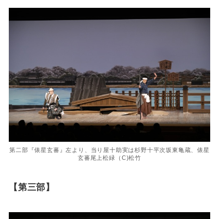
第二部『俵星玄蕃』左より、当り屋十助実は杉野十平次坂東亀蔵、俵星
玄蕃尾上松緑（C)松竹
【第三部】