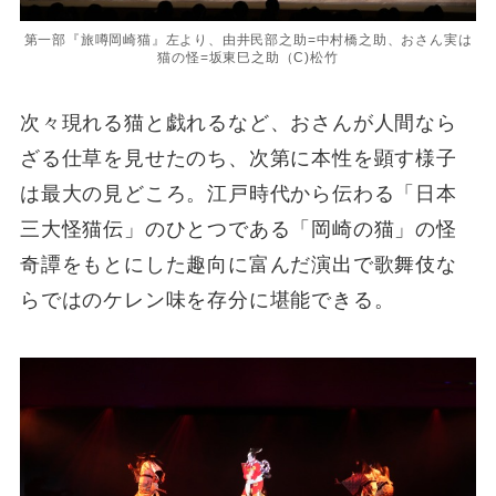
第一部『旅噂岡崎猫』左より、由井民部之助=中村橋之助、おさん実は
猫の怪=坂東巳之助（C)松竹
次々現れる猫と戯れるなど、おさんが人間なら
ざる仕草を見せたのち、次第に本性を顕す様子
は最大の見どころ。江戸時代から伝わる「日本
三大怪猫伝」のひとつである「岡崎の猫」の怪
奇譚をもとにした趣向に富んだ演出で歌舞伎な
らではのケレン味を存分に堪能できる。