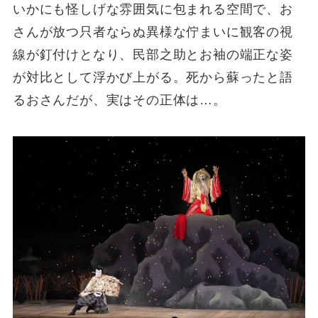
いかにも怪しげな雰囲気に包まれる空間で、お
さんが放つ只者ならぬ異様な佇まいに観客の視
線が釘付けとなり、民部之助とお袖の端正な姿
が対比として浮かび上がる。死から蘇ったと語
るおさんだが、実はその正体は…。