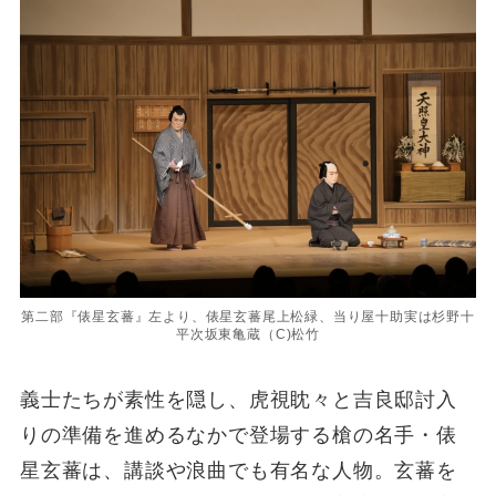
第二部『俵星玄蕃』左より、俵星玄蕃尾上松緑、当り屋十助実は杉野十
平次坂東亀蔵（C)松竹
義士たちが素性を隠し、虎視眈々と吉良邸討入
りの準備を進めるなかで登場する槍の名手・俵
星玄蕃は、講談や浪曲でも有名な人物。玄蕃を