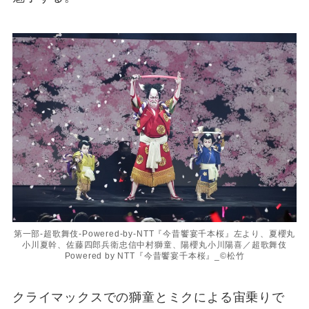
第一部-超歌舞伎-Powered-by-NTT『今昔饗宴千本桜』左より、夏櫻丸
小川夏幹、佐藤四郎兵衛忠信中村獅童、陽櫻丸小川陽喜／超歌舞伎
Powered by NTT『今昔饗宴千本桜』_©松竹
クライマックスでの獅童とミクによる宙乗りで