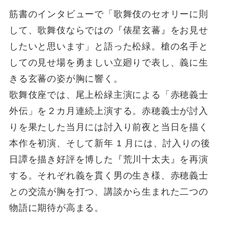
筋書のインタビューで「歌舞伎のセオリーに則
して、歌舞伎ならではの『俵星玄蕃』をお見せ
したいと思います」と語った松緑。槍の名手と
しての見せ場を勇ましい立廻りで表し、義に生
きる玄蕃の姿が胸に響く。
歌舞伎座では、尾上松緑主演による「赤穂義士
外伝」を２カ月連続上演する。赤穂義士が討入
りを果たした当月には討入り前夜と当日を描く
本作を初演、そして新年 1 月には、討入りの後
日譚を描き好評を博した『荒川十太夫』を再演
する。それぞれ義を貫く男の生き様、赤穂義士
との交流が胸を打つ、講談から生まれた二つの
物語に期待が高まる。