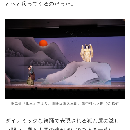
とへと戻ってくるのだった。
第二部『爪王』左より、鷹匠坂東彦三郎、鷹中村七之助（C)松竹
ダイナミックな舞踊で表現される狐と鷹の激し