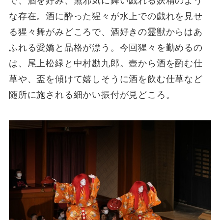
で、酒を好み、無邪気に舞い戯れる妖精のよう
な存在。酒に酔った猩々が水上での戯れを見せ
る猩々舞がみどころで、酒好きの霊獣からはあ
ふれる愛嬌と品格が漂う。今回猩々を勤めるの
は、尾上松緑と中村勘九郎。壺から酒を酌む仕
草や、盃を傾けて嬉しそうに酒を飲む仕草など
随所に施される細かい振付が見どころ。