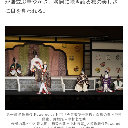
が居並ぶ華やかさ、満開に咲き誇る桜の美しさ
に目を奪われる。
第一部 超歌舞伎 Powered by NTT『今昔饗宴千本桜』白狐の尊＝中村
獅童、舞鶴姫＝中村七之助
、朱雀の尊＝中村勘九郎、初音の前＝中村蝶紫_／超歌舞伎Powered