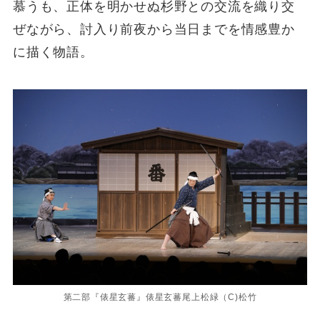
慕うも、正体を明かせぬ杉野との交流を織り交
ぜながら、討入り前夜から当日までを情感豊か
に描く物語。
第二部『俵星玄蕃』俵星玄蕃尾上松緑（C)松竹