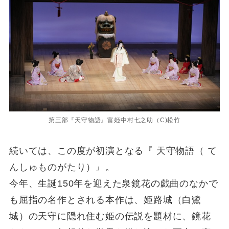
第三部『天守物語』富姫中村七之助（C)松竹
続いては、この度が初演となる『 天守物語（ て
んしゅものがたり）』。
今年、生誕150年を迎えた泉鏡花の戯曲のなかで
も屈指の名作とされる本作は、姫路城（白鷺
城）の天守に隠れ住む姫の伝説を題材に、鏡花