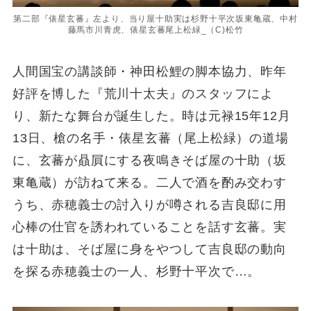
第二部『俵星玄蕃』左より、当り屋十助実は杉野十平次坂東亀蔵、中村
藤馬市川青虎、俵星玄蕃尾上松緑_（C)松竹
人間国宝の講談師・神田松鯉の脚本協力、昨年
好評を博した『荒川十太夫』のスタッフによ
り、新たな舞台が誕生した。時は元禄15年12月
13日、槍の名手・俵星玄蕃（尾上松緑）の道場
に、玄蕃が贔屓にする夜鳴きそば屋の十助（坂
東亀蔵）が訪ねて来る。二人で酒を酌み交わす
うち、赤穂義士の討入りが噂される吉良邸に用
心棒の仕官を誘われていることを話す玄蕃。実
は十助は、そば屋に身をやつして吉良邸の動向
を探る赤穂義士の一人、杉野十平次で…。