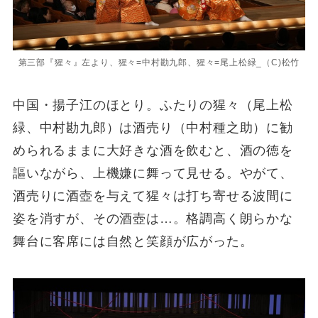
第三部『猩々』左より、猩々=中村勘九郎、猩々=尾上松緑_（C)松竹
中国・揚子江のほとり。ふたりの猩々（尾上松
緑、中村勘九郎）は酒売り（中村種之助）に勧
められるままに大好きな酒を飲むと、酒の徳を
謳いながら、上機嫌に舞って見せる。やがて、
酒売りに酒壺を与えて猩々は打ち寄せる波間に
姿を消すが、その酒壺は…。格調高く朗らかな
舞台に客席には自然と笑顔が広がった。