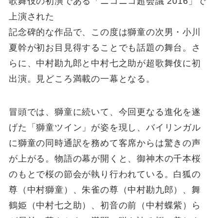
歌舞伎の初演である「ニコニコ超会議 2016」で
上演された
記念碑的な作品で、この度は獅童の次男・小川
夏幹が初お目見得することでも話題の舞台。さ
らに、中村勘九郎と中村七之助が超歌舞伎に初
出演。見どころ満載の一幕となる。
冒頭では、獅童に続いて、今回更なる進化を遂
げた「獅童ツイン」が姿を現し、バイリンガル
に獅童の同時通訳を務めて客席からは驚きの声
が上がる。物語の幕が開くと、御神木の千本桜
のもとで桜の節会が執り行われている。白狐の
尊（中村獅童）、朱雀の尊（中村勘九郎）、舞
鶴姫（中村七之助）、初音の前（中村蝶紫）ら