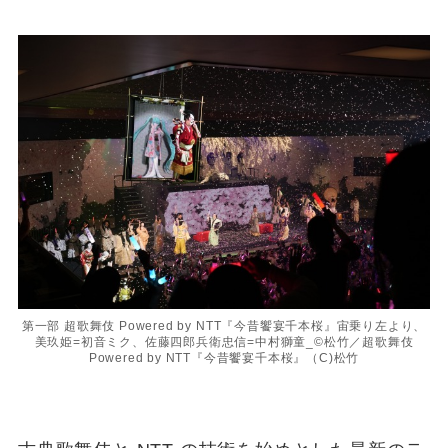
第一部 超歌舞伎 Powered by NTT『今昔饗宴千本桜』宙乗り左より、
美玖姫=初音ミク、佐藤四郎兵衛忠信=中村獅童_©松竹／超歌舞伎
Powered by NTT『今昔饗宴千本桜』（C)松竹