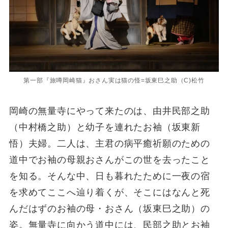
第一部『旅噂岡崎猫』おさん実は猫の怪=坂東巳之助（C)松竹
岡崎の無量寺にやって来たのは、由井民部之助
（中村橋之助）と幼子を連れたお袖（坂東新
悟）夫婦。二人は、主君の病平癒祈願のための
道中でお袖の母親おさんがこの世を去ったこと
を知る。そんな中、日も暮れたために一夜の宿
を求めてここへ辿り着くが、そこにはなんと死
んだはずのお袖の母・おさん（坂東巳之助）の
姿。無量寺に向かう道中には、民部之助とお袖