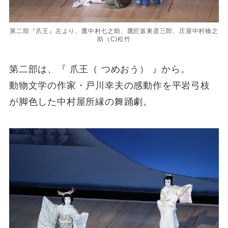
第二部『爪王』左より、鷹中村七之助、鷹匠坂東彦三郎、庄屋中村橋之
助（C)松竹
第二部は、『 爪王（ つめおう） 』から。
動物文学の作家・戸川幸夫の感動作を平岩弓枝
が脚色した中村屋所縁の舞踊劇。