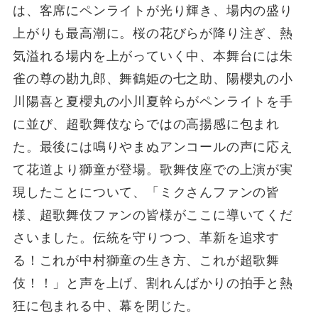
は、客席にペンライトが光り輝き、場内の盛り
上がりも最高潮に。桜の花びらが降り注ぎ、熱
気溢れる場内を上がっていく中、本舞台には朱
雀の尊の勘九郎、舞鶴姫の七之助、陽櫻丸の小
川陽喜と夏櫻丸の小川夏幹らがペンライトを手
に並び、超歌舞伎ならではの高揚感に包まれ
た。最後には鳴りやまぬアンコールの声に応え
て花道より獅童が登場。歌舞伎座での上演が実
現したことについて、「ミクさんファンの皆
様、超歌舞伎ファンの皆様がここに導いてくだ
さいました。伝統を守りつつ、革新を追求す
る！これが中村獅童の生き方、これが超歌舞
伎！！」と声を上げ、割れんばかりの拍手と熱
狂に包まれる中、幕を閉じた。