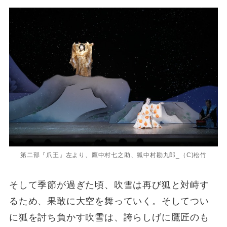
第二部『爪王』左より、鷹中村七之助、狐中村勘九郎_（C)松竹
そして季節が過ぎた頃、吹雪は再び狐と対峙す
るため、果敢に大空を舞っていく。そしてつい
に狐を討ち負かす吹雪は、誇らしげに鷹匠のも