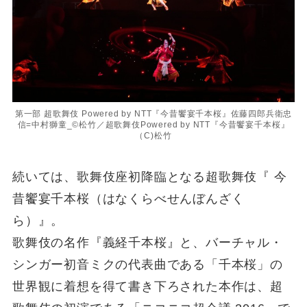
第一部 超歌舞伎 Powered by NTT『今昔饗宴千本桜』佐藤四郎兵衛忠
信=中村獅童_©松竹／超歌舞伎Powered by NTT『今昔饗宴千本桜』
（C)松竹
続いては、歌舞伎座初降臨となる超歌舞伎『 今
昔饗宴千本桜（はなくらべせんぼんざく
ら）』。
歌舞伎の名作『義経千本桜』と、バーチャル・
シンガー初音ミクの代表曲である「千本桜」の
世界観に着想を得て書き下ろされた本作は、超