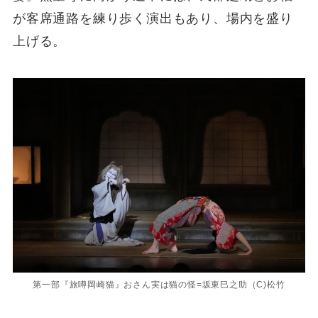
が客席通路を練り歩く演出もあり、場内を盛り
上げる。
第一部『旅噂岡崎猫』おさん実は猫の怪=坂東巳之助（C)松竹