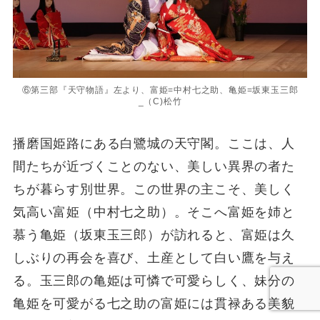
⑥第三部『天守物語』左より、富姫=中村七之助、亀姫=坂東玉三郎
_（C)松竹
播磨国姫路にある白鷺城の天守閣。ここは、人
間たちが近づくことのない、美しい異界の者た
ちが暮らす別世界。この世界の主こそ、美しく
気高い富姫（中村七之助）。そこへ富姫を姉と
慕う亀姫（坂東玉三郎）が訪れると、富姫は久
しぶりの再会を喜び、土産として白い鷹を与え
る。玉三郎の亀姫は可憐で可愛らしく、妹分の
亀姫を可愛がる七之助の富姫には貫禄ある美貌