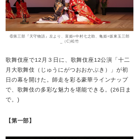
⑥第三部『天守物語』左より、富姫=中村七之助、亀姫=坂東玉三郎
_（C)松竹
歌舞伎座で12月３日に、歌舞伎座12公演「十二
月大歌舞伎（じゅうにがつおおかぶき）」が初
日の幕を開けた。師走を彩る豪華ラインナップ
で、歌舞伎の多彩な魅力を堪能できる。(26日ま
で。)
【第一部】