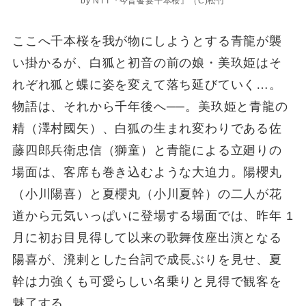
by NTT『今昔饗宴千本桜』（C)松竹
ここへ千本桜を我が物にしようとする青龍が襲
い掛かるが、白狐と初音の前の娘・美玖姫はそ
れぞれ狐と蝶に姿を変えて落ち延びていく…。
物語は、それから千年後へ──。美玖姫と青龍の
精（澤村國矢）、白狐の生まれ変わりである佐
藤四郎兵衛忠信（獅童）と青龍による立廻りの
場面は、客席も巻き込むような大迫力。陽櫻丸
（小川陽喜）と夏櫻丸（小川夏幹）の二人が花
道から元気いっぱいに登場する場面では、昨年 1
月に初お目見得して以来の歌舞伎座出演となる
陽喜が、溌剌とした台詞で成長ぶりを見せ、夏
幹は力強くも可愛らしい名乗りと見得で観客を
魅了する。