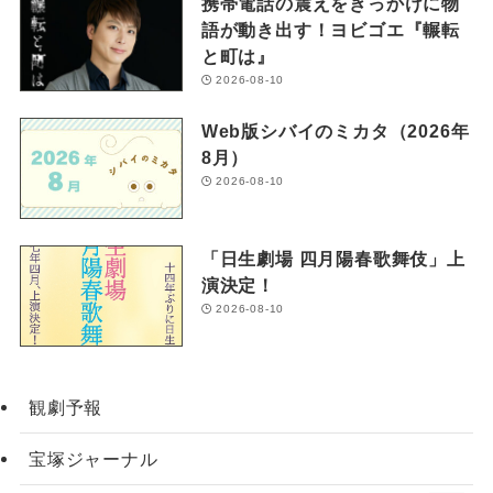
携帯電話の震えをきっかけに物
語が動き出す！ヨビゴエ『輾転
と町は』
2026-08-10
Web版シバイのミカタ（2026年
8月）
2026-08-10
「日生劇場 四月陽春歌舞伎」上
演決定！
2026-08-10
観劇予報
宝塚ジャーナル