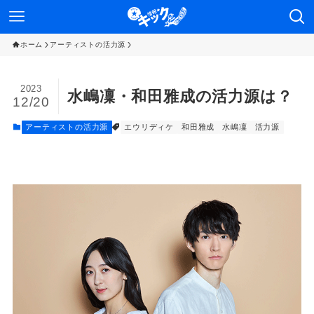
ホーム
アーティストの活力源
2023
水嶋凜・和田雅成の活力源は？
12/20
アーティストの活力源
エウリディケ
和田雅成
水嶋凜
活力源