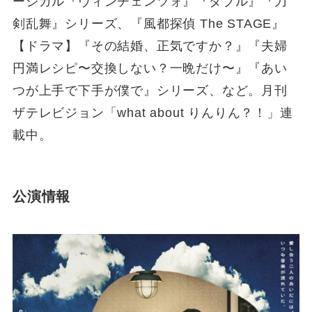
ージカル『ヴィンチェンツォ』『ダブル』『刀
剣乱舞』シリーズ、『風都探偵 The STAGE』
【ドラマ】『その結婚、正気ですか？』『夫婦
円満レシピ〜交換しない？一晩だけ〜』『あい
つが上手で下手が僕で』シリーズ、など。月刊
ザテレビジョン「what about りんりん？！」連
載中。
公演情報