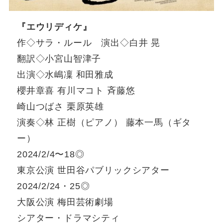
『エウリディケ』
作◇サラ・ルール 演出◇白井 晃
翻訳◇小宮山智津子
出演◇水嶋凜 和田雅成
櫻井章喜 有川マコト 斉藤悠
崎山つばさ 栗原英雄
演奏◇林 正樹（ピアノ） 藤本一馬（ギタ
ー）
2024/2/4〜18◎
東京公演 世田谷パブリックシアター
2024/2/24・25◎
大阪公演 梅田芸術劇場
シアター・ドラマシティ