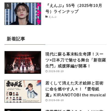
『えんぶ』55号（2025年10月
号）ラインナップ
えんぶ
新着記事
現代に蘇る幕末転生奇譚！スー
ツ×日本刀で魅せる舞台「新宿羅
生門」戒援隊編が開幕！
2026-08-10
若くして消えた天才絵師と芸術
に命を燃やす人々！『雲母紙
鳶』KIRANOTOBI the musical
2026-08-10