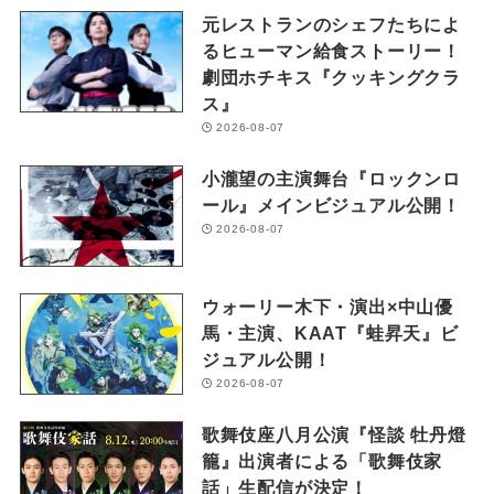
元レストランのシェフたちによ
るヒューマン給食ストーリー！
劇団ホチキス『クッキングクラ
ス』
2026-08-07
小瀧望の主演舞台『ロックンロ
ール』メインビジュアル公開！
2026-08-07
ウォーリー木下・演出×中山優
馬・主演、KAAT『蛙昇天』ビ
ジュアル公開！
2026-08-07
歌舞伎座八月公演『怪談 牡丹燈
籠』出演者による「歌舞伎家
話」生配信が決定！