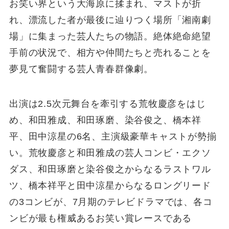
お笑い界という大海原に揉まれ、マストが折
れ、漂流した者が最後に辿りつく場所「湘南劇
場」に集まった芸人たちの物語。絶体絶命絶望
手前の状況で、相方や仲間たちと売れることを
夢見て奮闘する芸人青春群像劇。
出演は2.5次元舞台を牽引する荒牧慶彦をはじ
め、和田雅成、和田琢磨、染谷俊之、橋本祥
平、田中涼星の6名、主演級豪華キャストが勢揃
い。荒牧慶彦と和田雅成の芸人コンビ・エクソ
ダス、和田琢磨と染谷俊之からなるラストワル
ツ、橋本祥平と田中涼星からなるロングリード
の3コンビが、7月期のテレビドラマでは、各コ
ンビが最も権威あるお笑い賞レースである