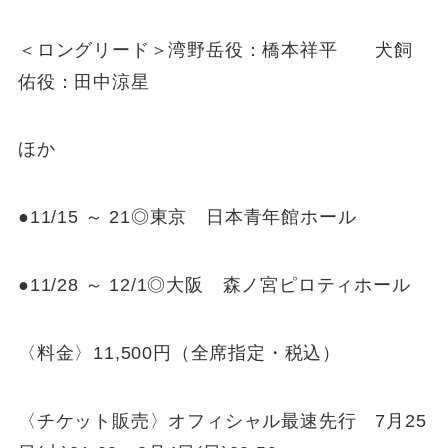
＜ロングリード＞湾野岳役：橋本祥平 犬飼
佑役：田中涼星
ほか
●11/15 ～ 21◎東京 日本青年館ホール
●11/28 ～ 12/1◎大阪 森ノ宮ピロティホール
〈料金〉11,500円（全席指定・税込）
〈チケット販売〉オフィシャル最速先行 7月25