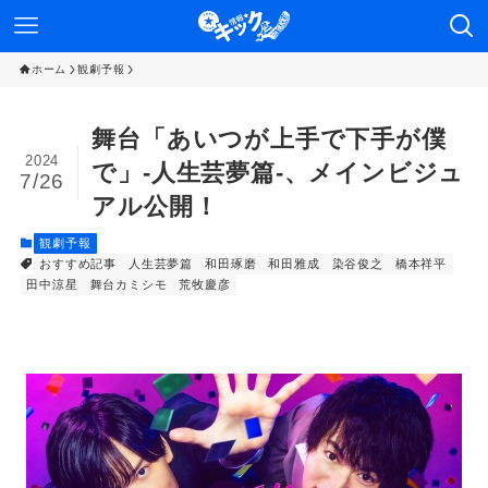
ホーム
観劇予報
舞台「あいつが上手で下手が僕
2024
で」-人生芸夢篇-、メインビジュ
7/26
アル公開！
観劇予報
おすすめ記事
人生芸夢篇
和田琢磨
和田雅成
染谷俊之
橋本祥平
田中涼星
舞台カミシモ
荒牧慶彦