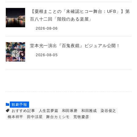
【粟根まことの「未確認ヒコー舞台：UFB」】第
百八十二回「階段のある楽屋」
2026-08-06
堂本光一演出『百鬼夜鏡』ビジュアル公開！
2026-08-05
観劇予報
おすすめ記事
人生芸夢篇
和田琢磨
和田雅成
染谷俊之
橋本祥平
田中涼星
舞台カミシモ
荒牧慶彦