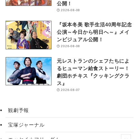
公開！
2026-08-08
『坂本冬美 歌手生活40周年記念
公演～今日から明日へ～』メイ
ンビジュアル公開！
2026-08-08
元レストランのシェフたちによ
るヒューマン給食ストーリー！
劇団ホチキス『クッキングクラ
ス』
2026-08-07
観劇予報
宝塚ジャーナル