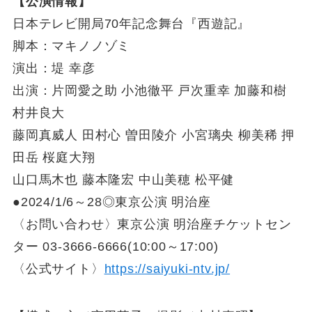
【公演情報】
日本テレビ開局70年記念舞台『西遊記』
脚本：マキノノゾミ
演出：堤 幸彦
出演：片岡愛之助 小池徹平 戸次重幸 加藤和樹
村井良大
藤岡真威人 田村心 曽田陵介 小宮璃央 柳美稀 押
田岳 桜庭大翔
山口馬木也 藤本隆宏 中山美穂 松平健
●2024/1/6～28◎東京公演 明治座
〈お問い合わせ〉東京公演 明治座チケットセン
ター 03-3666-6666(10:00～17:00)
〈公式サイト〉
https://saiyuki-ntv.jp/