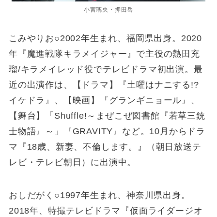
小宮璃央・押田岳
こみやりお○2002年生まれ、福岡県出身。2020
年『魔進戦隊キラメイジャー』で主役の熱田充
瑠/キラメイレッド役でテレビドラマ初出演。最
近の出演作は、【ドラマ】『土曜はナニする!?
イケドラ』、【映画】『グランギニョール』、
【舞台】「Shuffle!～まぜこぜ図書館『若草三銃
士物語』～」『GRAVITY』など。10月からドラ
マ『18歳、新妻、不倫します。』（朝日放送テ
レビ・テレビ朝日）に出演中。
おしだがく○1997年生まれ、神奈川県出身。
2018年、特撮テレビドラマ『仮面ライダージオ