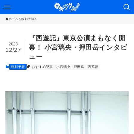
ホーム
観劇予報
『西遊記』東京公演まもなく開
2023
幕！ 小宮璃央・押田岳インタビ
12/27
ュー
観劇予報
おすすめ記事
小宮璃央
押田岳
西遊記