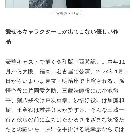
小宮璃央・押田岳
愛せるキャラクターしか出てこない優しい作
品！
豪華キャストで描く令和版『西遊記』。本年11
月から大阪、福岡、名古屋で公演、2024年1月6
日からいよいよ東京・明治座で上演される。孫
悟空役に片岡愛之助、三蔵法師役には小池徹
平、猪八戒役は戸次重幸、沙悟浄役には加藤和
樹、玉竜役は村井良大が扮する。そんな三蔵一
行と彼らの前に立ちはだかるさまざまな妖怪た
ちとの闘いを、演出を手掛ける堤幸彦ならでは