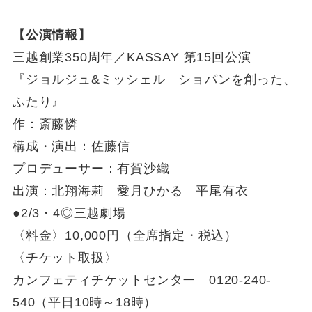
【公演情報】
三越創業350周年／KASSAY 第15回公演
『ジョルジュ&ミッシェル ショパンを創った、
ふたり』
作：斎藤憐
構成・演出：佐藤信
プロデューサー：有賀沙織
出演：北翔海莉 愛月ひかる 平尾有衣
●2/3・4◎三越劇場
〈料金〉10,000円（全席指定・税込）
〈チケット取扱〉
カンフェティチケットセンター 0120-240-
540（平日10時～18時）