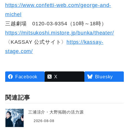
https://www.confetti-web.com/george-and-
michel
三越劇場 0120-03-9354（10時～18時）
https://mitsukoshi.mistore.jp/bunka/theater/
〈KASSAY 公式サイト〉
https://kassay-
stage.com/
Facebook
X
Bluesky
関連記事
三浦涼介・大野拓朗の活力源
2026-08-08