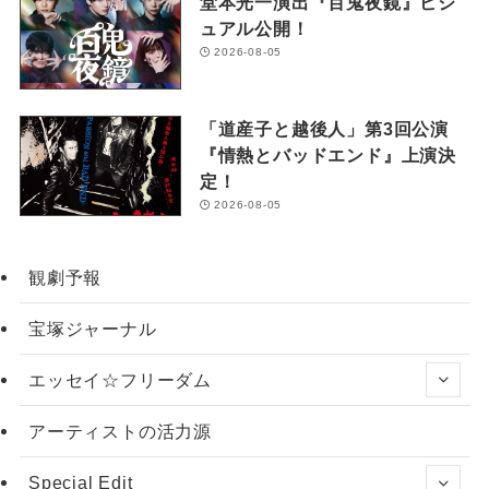
堂本光一演出『百鬼夜鏡』ビジ
ュアル公開！
2026-08-05
「道産子と越後人」第3回公演
『情熱とバッドエンド』上演決
定！
2026-08-05
観劇予報
宝塚ジャーナル
エッセイ☆フリーダム
アーティストの活力源
Special Edit