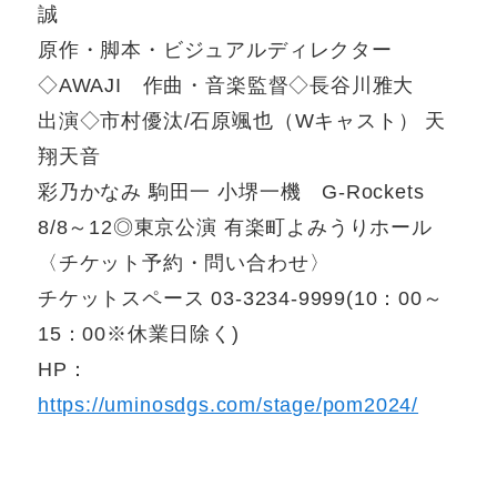
誠
原作・脚本・ビジュアルディレクター
◇AWAJI 作曲・音楽監督◇長谷川雅大
出演◇市村優汰/石原颯也（Wキャスト） 天
翔天音
彩乃かなみ 駒⽥一 ⼩堺⼀機 G-Rockets
8/8～12◎東京公演 有楽町よみうりホール
〈チケット予約・問い合わせ〉
チケットスペース 03-3234-9999(10：00～
15：00※休業日除く)
HP：
https://uminosdgs.com/stage/pom2024/