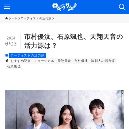
ホーム
アーティストの活力源
市村優汰、石原颯也、天翔天音の
2024
6/03
活力源は？
アーティストの活力源
おすすめ記事
ミュージカル
天翔天音
市村優汰
演劇人の活力源
石原颯也