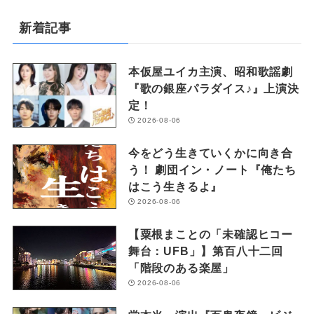
新着記事
本仮屋ユイカ主演、昭和歌謡劇
『歌の銀座パラダイス♪』上演決
定！
2026-08-06
今をどう生きていくかに向き合
う！ 劇団イン・ノート『俺たち
はこう生きるよ』
2026-08-06
【粟根まことの「未確認ヒコー
舞台：UFB」】第百八十二回
「階段のある楽屋」
2026-08-06