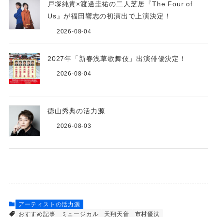
戸塚純貴×渡邊圭祐の二人芝居『The Four of
Us』が福田響志の初演出で上演決定！
2026-08-04
2027年「新春浅草歌舞伎」出演俳優決定！
2026-08-04
徳山秀典の活力源
2026-08-03
アーティストの活力源
おすすめ記事
ミュージカル
天翔天音
市村優汰