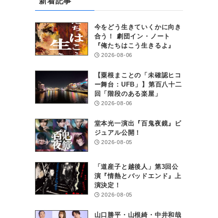
新着記事
今をどう生きていくかに向き
合う！ 劇団イン・ノート
『俺たちはこう生きるよ』
2026-08-06
【粟根まことの「未確認ヒコ
ー舞台：UFB」】第百八十二
回「階段のある楽屋」
2026-08-06
堂本光一演出『百鬼夜鏡』ビ
ジュアル公開！
2026-08-05
「道産子と越後人」第3回公
演『情熱とバッドエンド』上
演決定！
2026-08-05
山口勝平・山根綺・中井和哉