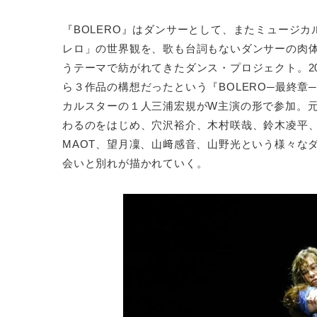
『BOLERO』はダンサーとして、またミュージ
レロ」の世界観を、歌も台詞もないダンサーの肉
うテーマで紡がれてきたダンス・プロジェクト。201
ら３作品の構想だったという『BOLERO─最終
カルスターの１人三浦宏規がW主演の形で参加。
わるのをはじめ、穴沢裕介、木村咲哉、鈴木凌平
MAOT、望月凜、山﨑感音、山野光という様々な
会いと別れが描かれていく。