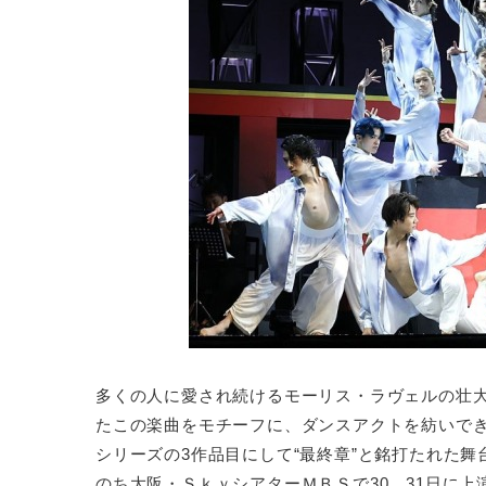
多くの人に愛され続けるモーリス・ラヴェルの壮
たこの楽曲をモチーフに、ダンスアクトを紡いできたENTE
シリーズの3作品目にして“最終章”と銘打たれた舞
のち大阪・ＳｋｙシアターＭＢＳで30、31日に上演