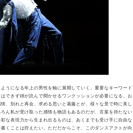
うようになる年上の男性を軸に展開していく。重要なキーワード
とはできず姉が読んで聞かせるワンクッションが必要になる。お
感情、別れと再会、求める思いと葛藤とが、様々な景で時に美し
ちろん私が受け取った感情も物語もあるのだが、言葉を持たない
多彩な表現力から生まれ出るものは、あくまでも受け手に自由な
を書くことは控えたい。ただだからこそ、このダンスアクトが向