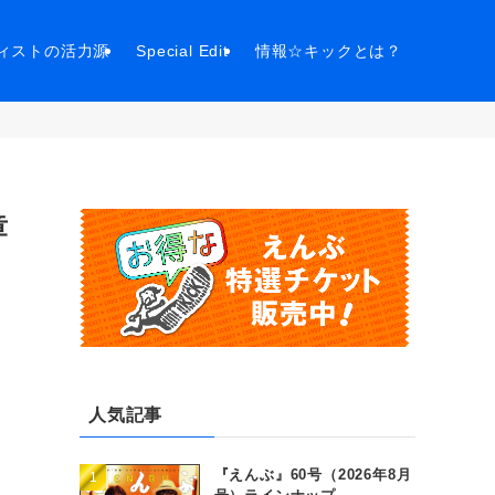
ィストの活力源
Special Edit
情報☆キックとは？
章
人気記事
『えんぶ』60号（2026年8月