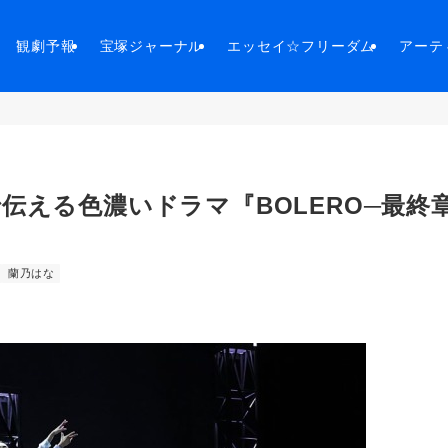
観劇予報
宝塚ジャーナル
エッセイ☆フリーダム
アーテ
伝える色濃いドラマ『BOLERO─最終
蘭乃はな