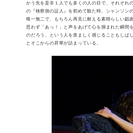
かう先を是非１人でも多くの人の目で、それぞれ
の『検察側の証人』を初めて観た時。シャンソン
唯一無二で、もちろん再見に耐える素晴らしい戯
思わず「あっ！」と声をあげて心を掴まれた瞬間
のだろう、という人を羨ましく感じることもしばし
とそこからの昇華が詰まっている。