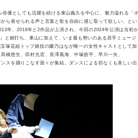
カル俳優としても活躍を続ける東山義久を中心に、魅力溢れる「
体から発せられる声と言葉と歌を自由に感じ取って欲しい、とい
3年、2018年と2作品が上演され、今回の2024年公演は当初
章─』と銘打ち、東山に加えて、いま最も勢いのある若手ミュージ
元宝塚花組トップ娘役の蘭乃はなが唯一の女性キャストとして加
、髙橋慈生、田村允宏、長澤風海、中塚皓平、早川一矢、
ダンスを踊りこなす面々が集結。ダンスによる切なくも美しい出