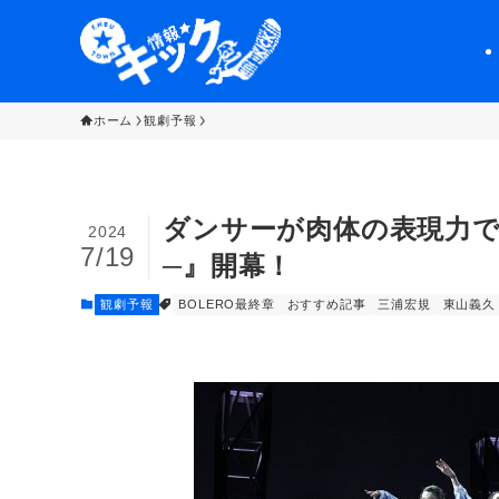
ホーム
観劇予報
ダンサーが肉体の表現力で
2024
7/19
─』開幕！
観劇予報
BOLERO最終章
おすすめ記事
三浦宏規
東山義久