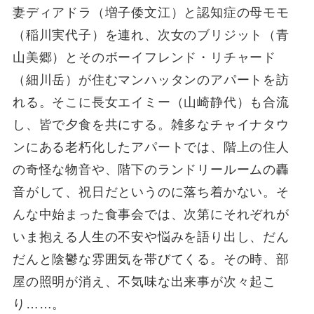
妻ディアドラ（増子倭文江）と認知症の母モモ
（稲川実代子）を連れ、次女のブリジット（青
山美郷）とそのボーイフレンド・リチャード
（細川岳）が住むマンハッタンのアパートを訪
れる。そこに長女エイミー（山崎静代）も合流
し、皆で夕食を共にする。雑多なチャイナタウ
ンにある老朽化したアパートでは、階上の住人
の奇怪な物音や、階下のランドリールームの轟
音がして、祝日だというのに落ち着かない。そ
んな中始まった食事会では、次第にそれぞれが
いま抱える人生の不安や悩みを語り出し、だん
だんと陰鬱な雰囲気を帯びてくる。その時、部
屋の照明が消え、不気味な出来事が次々起こ
り……。