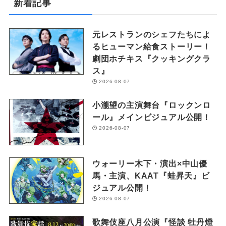
新着記事
元レストランのシェフたちによ
るヒューマン給食ストーリー！
劇団ホチキス『クッキングクラ
ス』
2026-08-07
小瀧望の主演舞台『ロックンロ
ール』メインビジュアル公開！
2026-08-07
ウォーリー木下・演出×中山優
馬・主演、KAAT『蛙昇天』ビ
ジュアル公開！
2026-08-07
歌舞伎座八月公演『怪談 牡丹燈