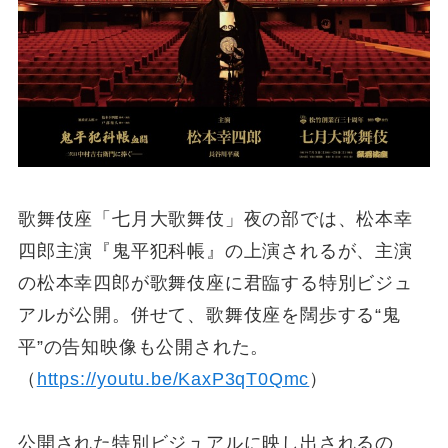
歌舞伎座「七月大歌舞伎」夜の部では、松本幸
四郎主演『鬼平犯科帳』の上演されるが、主演
の松本幸四郎が歌舞伎座に君臨する特別ビジュ
アルが公開。併せて、歌舞伎座を闊歩する“鬼
平”の告知映像も公開された。
（
https://youtu.be/KaxP3qT0Qmc
）
公開された特別ビジュアルに映し出されるの