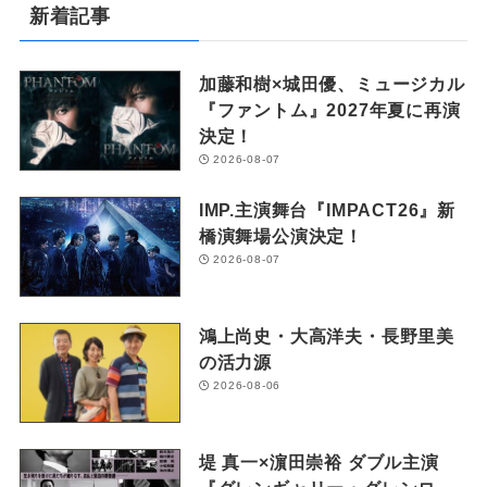
新着記事
加藤和樹×城田優、ミュージカル
『ファントム』2027年夏に再演
決定！
2026-08-07
IMP.主演舞台『IMPACT26』新
橋演舞場公演決定！
2026-08-07
鴻上尚史・大高洋夫・長野里美
の活力源
2026-08-06
堤 真一×濵田崇裕 ダブル主演