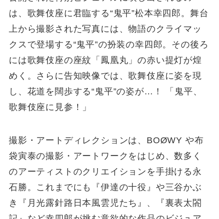
は、歌舞伎座に君臨する“鬼平”松本幸四郎。舞台
上から撮影された写真には、物語のクライマッ
クスで登場する“鬼平”の扮装の幸四郎。その後ろ
には歌舞伎座の座紋「鳳凰丸」の赤い提灯が煌
めく。さらに告知映像では、歌舞伎座に姿を現
し、花道を闊歩する“鬼平”の姿が…！ 「鬼平、
歌舞伎座に見参！」
撮影・アートディレクションは、BOØWY や布
袋寅泰の撮影・アートワークをはじめ、数多く
のアーティストのクリエイションを手掛ける永
石勝。これまでにも『伊達の十役』や三谷かぶ
き『月光露針路日本風雲児たち』、『裏表太閤
記』など幸四郎が挑む意欲的な作品のビジュア