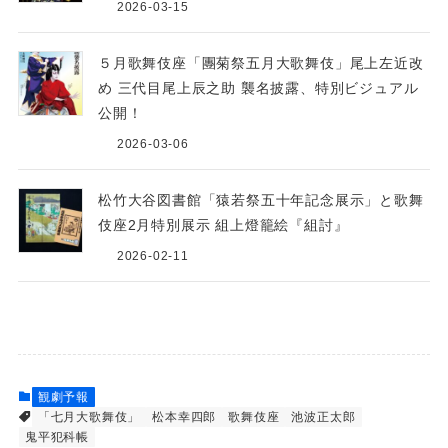
2026-03-15
５月歌舞伎座「團菊祭五月大歌舞伎」尾上左近改
め 三代目尾上辰之助 襲名披露、特別ビジュアル
公開！
2026-03-06
松竹大谷図書館「猿若祭五十年記念展示」と歌舞
伎座2月特別展示 組上燈籠絵『組討』
2026-02-11
観劇予報
「七月大歌舞伎」
松本幸四郎
歌舞伎座
池波正太郎
鬼平犯科帳