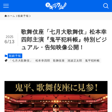
ホーム
観劇予報
歌舞伎座「七月大歌舞伎」松本幸
2025
四郎主演『鬼平犯科帳』特別ビジ
6/13
ュアル・告知映像公開！
観劇予報
「七月大歌舞伎」
松本幸四郎
歌舞伎座
池波正太郎
鬼平犯科帳