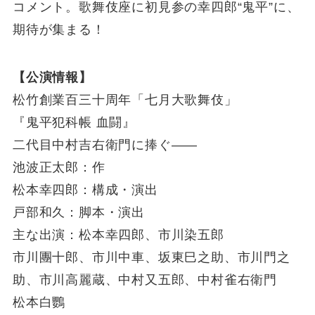
コメント。歌舞伎座に初見参の幸四郎“鬼平”に、
期待が集まる！
【公演情報】
松竹創業百三十周年「七月大歌舞伎」
『鬼平犯科帳 血闘』
二代目中村吉右衛門に捧ぐ――
池波正太郎：作
松本幸四郎：構成・演出
戸部和久：脚本・演出
主な出演：松本幸四郎、市川染五郎
市川團十郎、市川中車、坂東巳之助、市川門之
助、市川高麗蔵、中村又五郎、中村雀右衛門
松本白鸚