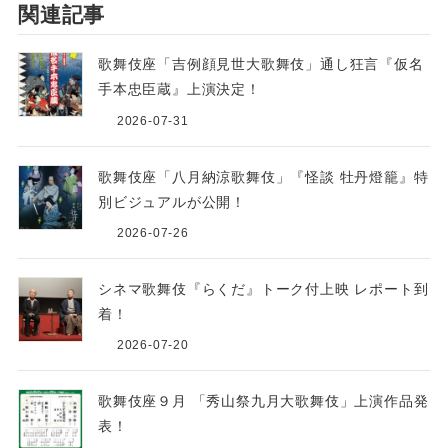
関連記事
歌舞伎座「吉例顔見世大歌舞伎」通し狂言『仮名
手本忠臣蔵』上演決定！
2026-07-31
歌舞伎座「八月納涼歌舞伎」『怪談 牡丹燈籠』特
別ビジュアルが公開！
2026-07-26
シネマ歌舞伎『らくだ』トーク付上映 レポート到
着！
2026-07-20
歌舞伎座９月 「秀山祭九月大歌舞伎」上演作品発
表！