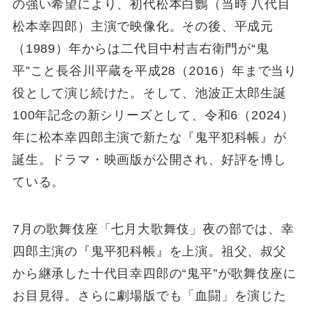
の強い希望により、初代松本白鸚（当時 八代目
松本幸四郎）主演で映像化。その後、平成元
（1989）年からは二代目中村吉右衛門が“鬼
平”こと長谷川平蔵を平成28（2016）年まで当り
役として演じ続けた。そして、池波正太郎生誕
100年記念の新シリーズとして、令和6（2024）
年に松本幸四郎主演で新たな『鬼平犯科帳』が
誕生。ドラマ・映画版が公開され、好評を博し
ている。
7月の歌舞伎座「七月大歌舞伎」夜の部では、幸
四郎主演の『鬼平犯科帳』を上演。祖父、叔父
から継承した十代目幸四郎の“鬼平”が歌舞伎座に
お目見得。さらに劇場版でも「血闘」を演じた