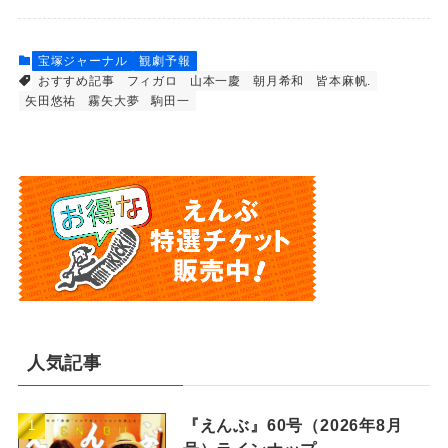
宝塚ジャーナル
観劇予報
おすすめ記事
フィガロ
山本一慶
朝月希和
皆本麻帆.
矢田悠祐
霧矢大夢
駒田一
人気記事
『えんぶ』60号（2026年8月