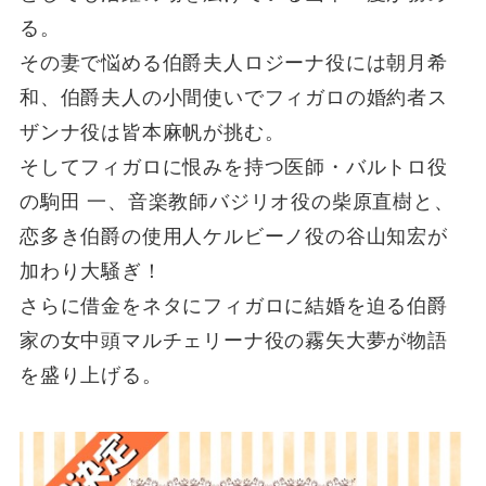
る。
その妻で悩める伯爵夫人ロジーナ役には朝月希
和、伯爵夫人の小間使いでフィガロの婚約者ス
ザンナ役は皆本麻帆が挑む。
そしてフィガロに恨みを持つ医師・バルトロ役
の駒田 一、音楽教師バジリオ役の柴原直樹と、
恋多き伯爵の使用人ケルビーノ役の谷山知宏が
加わり大騒ぎ！
さらに借金をネタにフィガロに結婚を迫る伯爵
家の女中頭マルチェリーナ役の霧矢大夢が物語
を盛り上げる。