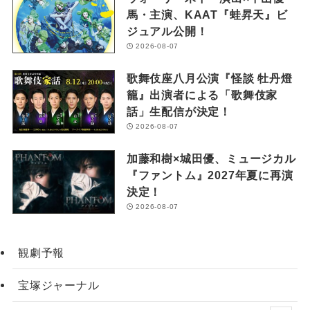
馬・主演、KAAT『蛙昇天』ビ
ジュアル公開！
2026-08-07
歌舞伎座八月公演『怪談 牡丹燈
籠』出演者による「歌舞伎家
話」生配信が決定！
2026-08-07
加藤和樹×城田優、ミュージカル
『ファントム』2027年夏に再演
決定！
2026-08-07
観劇予報
宝塚ジャーナル