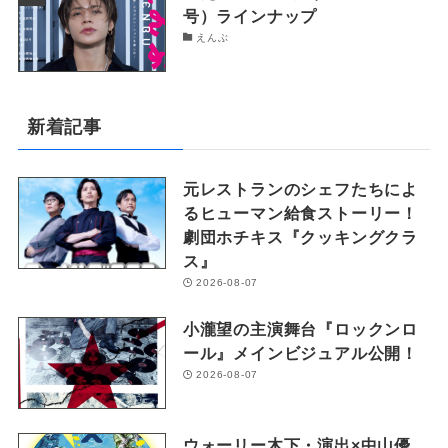
号）ラインナップ
えんぶ
新着記事
元レストランのシェフたちによ
るヒューマン給食ストーリー！
劇団ホチキス『クッキングクラ
ス』
2026-08-07
小瀧望の主演舞台『ロックンロ
ール』メインビジュアル公開！
2026-08-07
ウォーリー木下・演出×中山優