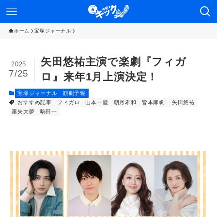
ホーム
宝塚ジャーナル
矢田悠祐主演で楽劇『フィガ
2025
7/25
ロ』来年1月上演決定！
宝塚ジャーナル
観劇予報
おすすめ記事
フィガロ
山本一慶
朝月希和
皆本麻帆.
矢田悠祐
霧矢大夢
駒田一