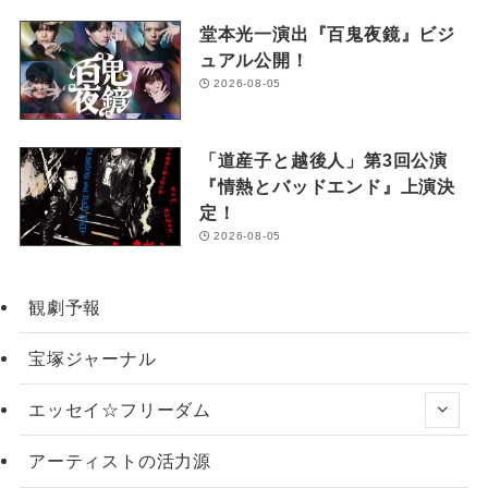
堂本光一演出『百鬼夜鏡』ビジ
ュアル公開！
2026-08-05
「道産子と越後人」第3回公演
『情熱とバッドエンド』上演決
定！
2026-08-05
観劇予報
宝塚ジャーナル
エッセイ☆フリーダム
アーティストの活力源