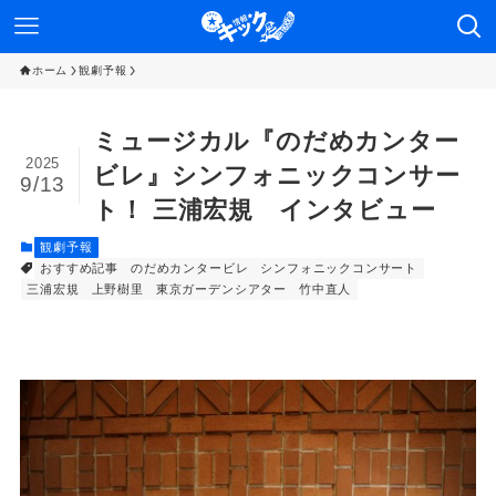
ホーム
観劇予報
ミュージカル『のだめカンター
2025
ビレ』シンフォニックコンサー
9/13
ト！ 三浦宏規 インタビュー
観劇予報
おすすめ記事
のだめカンタービレ
シンフォニックコンサート
三浦宏規
上野樹里
東京ガーデンシアター
竹中直人