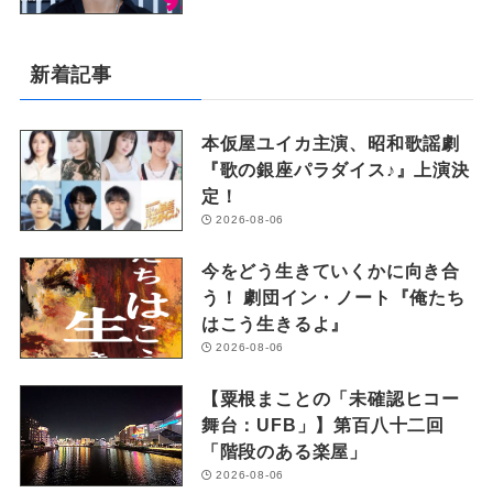
新着記事
本仮屋ユイカ主演、昭和歌謡劇
『歌の銀座パラダイス♪』上演決
定！
2026-08-06
今をどう生きていくかに向き合
う！ 劇団イン・ノート『俺たち
はこう生きるよ』
2026-08-06
【粟根まことの「未確認ヒコー
舞台：UFB」】第百八十二回
「階段のある楽屋」
2026-08-06