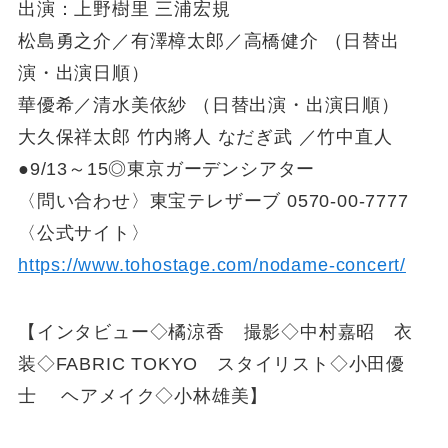
出演：上野樹里 三浦宏規
松島勇之介／有澤樟太郎／高橋健介 （日替出
演・出演日順）
華優希／清水美依紗 （日替出演・出演日順）
大久保祥太郎 竹内將人 なだぎ武 ／竹中直人
●9/13～15◎東京ガーデンシアター
〈問い合わせ〉東宝テレザーブ 0570-00-7777
〈公式サイト〉
https://www.tohostage.com/nodame-concert/
【インタビュー◇橘涼香 撮影◇中村嘉昭 衣
装◇FABRIC TOKYO スタイリスト◇小田優
士 ヘアメイク◇小林雄美】