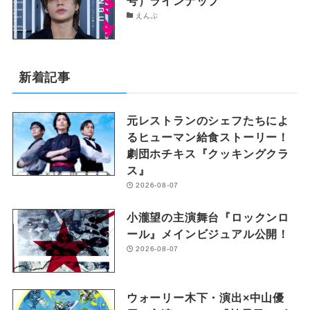
号）ラインナップ
えんぶ
新着記事
元レストランのシェフたちによ
るヒューマン給食ストーリー！
劇団ホチキス『クッキングクラ
ス』
2026-08-07
小瀧望の主演舞台『ロックンロ
ール』メインビジュアル公開！
2026-08-07
ウォーリー木下・演出×中山優