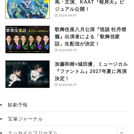
馬・主演、KAAT『蛙昇天』ビ
ジュアル公開！
2026-08-07
歌舞伎座八月公演『怪談 牡丹燈
籠』出演者による「歌舞伎家
話」生配信が決定！
2026-08-07
加藤和樹×城田優、ミュージカル
『ファントム』2027年夏に再演
決定！
2026-08-07
観劇予報
宝塚ジャーナル
エッセイ☆フリーダム