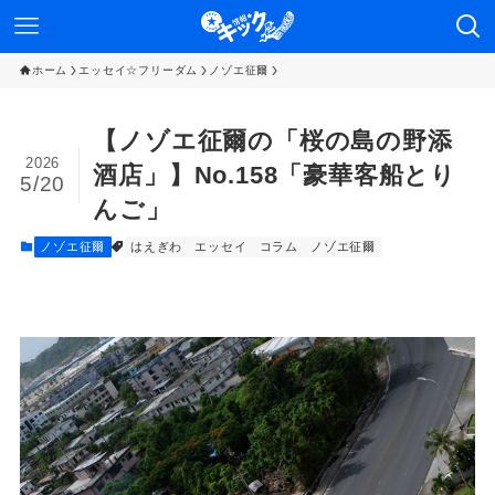
ホーム
エッセイ☆フリーダム
ノゾエ征爾
【ノゾエ征爾の「桜の島の野添
2026
酒店」】No.158「豪華客船とり
5/20
んご」
ノゾエ征爾
はえぎわ
エッセイ
コラム
ノゾエ征爾