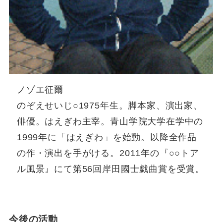
ノゾエ征爾
のぞえせいじ○1975年生。脚本家、演出家、
俳優。はえぎわ主宰。青山学院大学在学中の
1999年に「はえぎわ」を始動。以降全作品
の作・演出を手がける。2011年の『○○トア
ル風景』にて第56回岸田國士戯曲賞を受賞。
今後の活動