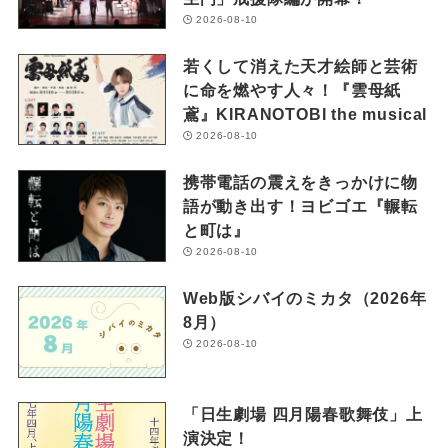
2026-08-10
若くして消えた天才絵師と芸術
に命を燃やす人々！『雲母紙
鳶』KIRANOTOBI the musical
2026-08-10
携帯電話の震えをきっかけに物
語が動き出す！ヨビゴエ『輾転
と町は』
2026-08-10
Web版シバイのミカタ（2026年
8月）
2026-08-10
「日生劇場 四月陽春歌舞伎」上
演決定！