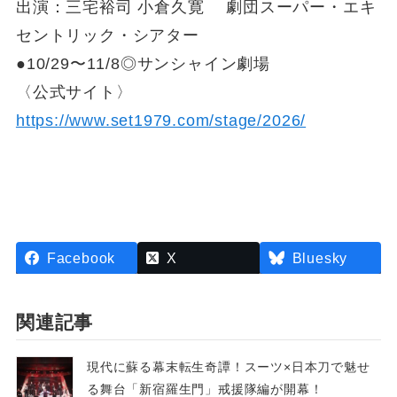
出演：三宅裕司 小倉久寛 劇団スーパー・エキ
セントリック・シアター
●10/29〜11/8◎サンシャイン劇場
〈公式サイト〉
https://www.set1979.com/stage/2026/
Facebook
X
Bluesky
関連記事
現代に蘇る幕末転生奇譚！スーツ×日本刀で魅せ
る舞台「新宿羅生門」戒援隊編が開幕！