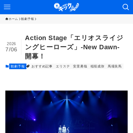
ホーム
観劇予報
Action Stage「エリオスライジ
2026
ングヒーローズ」-New Dawn-
7/06
開幕！
観劇予報
おすすめ記事
エリステ
安里勇哉
稲垣成弥
馬場良馬