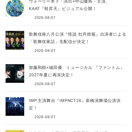
ウォーリー木下・演出×中山優馬・主演、
KAAT『蛙昇天』ビジュアル公開！
2026-08-07
歌舞伎座八月公演『怪談 牡丹燈籠』出演者による
「歌舞伎家話」生配信が決定！
2026-08-07
加藤和樹×城田優、ミュージカル 『ファントム』
2027年夏に再演決定！
2026-08-07
IMP.主演舞台『IMPACT26』新橋演舞場公演決
定！
2026-08-07