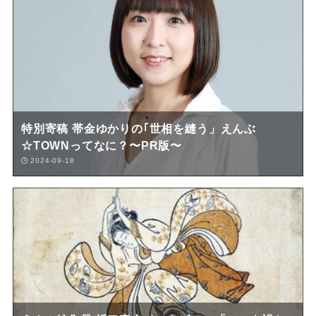
特別寄稿 帯金ゆかりの｢世相を縫う」えんぶ
☆TOWNってなに？〜PR版〜
2024-09-18