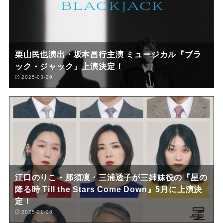
栗山民也演出・坂本昌行主演 ミュージカル『ブラ
ック・ジャック』上演決定！
2025-03-29
江口のりこ・那須凜・三浦透子が三姉妹役の『星の
降る時 Till the Stars Come Down』5月に上演決
定！
2025-01-28