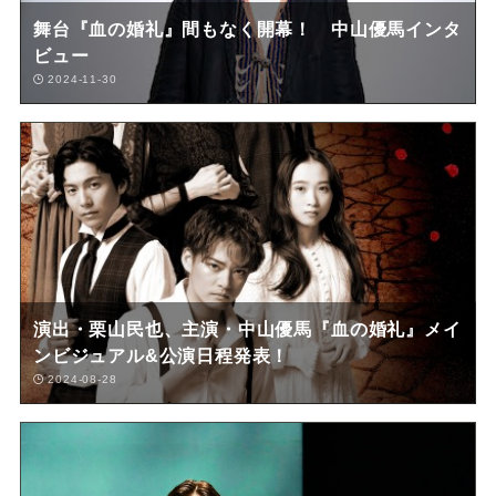
舞台『血の婚礼』間もなく開幕！ 中山優馬インタ
ビュー
2024-11-30
演出・栗山民也、主演・中山優馬『血の婚礼』メイ
ンビジュアル&公演日程発表！
2024-08-28