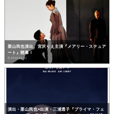
栗山民也演出、宮沢りえ主演『メアリー・ステュア
ート』開幕！
2026-04-12
演出・栗山民也×出演・三浦透子『プライマ・フェ