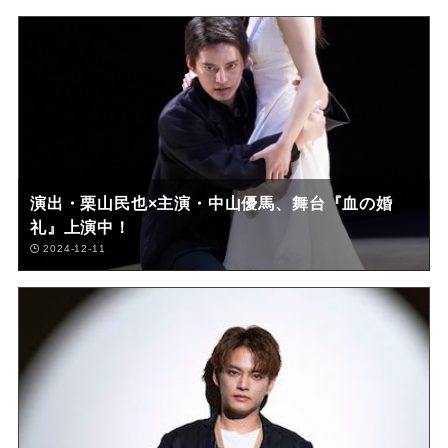
演出・栗山民也×主演・中山優馬、舞台『血の婚
礼』上演中！
2024-12-11