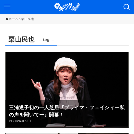
ホーム
栗山民也
栗山民也
– tag –
三浦透子初の一人芝居『プライマ・フェイシィー私
の声を聞いてー』開幕！
2026-07-01