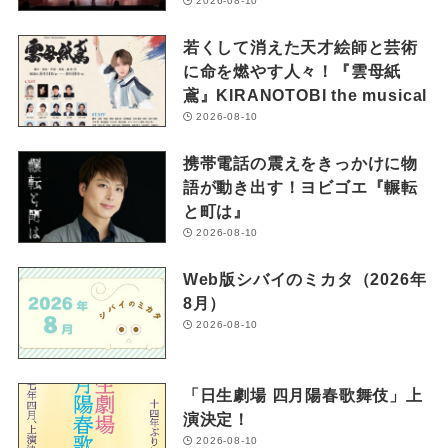
2026-08-10
若くして消えた天才絵師と芸術
に命を燃やす人々！『雲母紙
鳶』KIRANOTOBI the musical
2026-08-10
携帯電話の震えをきっかけに物
語が動き出す！ヨビゴエ『輾転
と町は』
2026-08-10
Web版シバイのミカタ（2026年
8月）
2026-08-10
「日生劇場 四月陽春歌舞伎」上
演決定！
2026-08-10