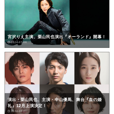
宮沢りえ主演、栗山民也演出『オーランド』開幕！
2024-07-06
演出・栗山民也、主演・中山優馬、舞台『血の婚
礼』12月上演決定！
2024-06-21