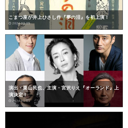
こまつ座が井上ひさし作『夢の泪』を初上演！
2024-03-05
演出・栗山民也、主演・宮沢りえ『オーランド』上
演決定！
2024-01-11