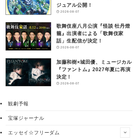
ジュアル公開！
2026-08-07
歌舞伎座八月公演『怪談 牡丹燈
籠』出演者による「歌舞伎家
話」生配信が決定！
2026-08-07
加藤和樹×城田優、ミュージカル
『ファントム』2027年夏に再演
決定！
2026-08-07
観劇予報
宝塚ジャーナル
エッセイ☆フリーダム