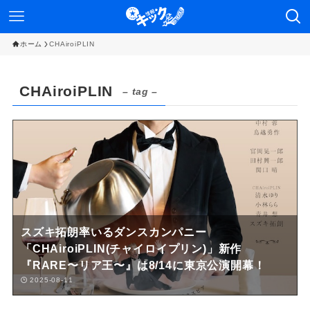
ホーム
CHAiroiPLIN
CHAiroiPLIN
– tag –
スズキ拓朗率いるダンスカンパニー
「CHAiroiPLIN(チャイロイプリン)」新作
『RARE〜リア王〜』は8/14に東京公演開幕！
2025-08-11