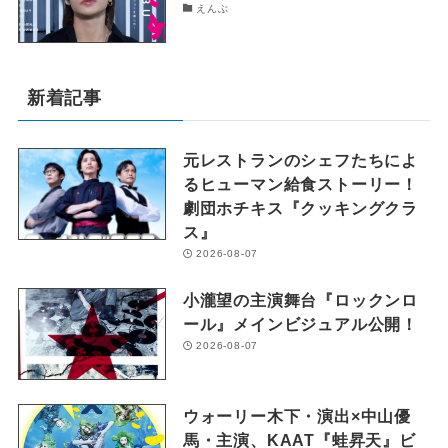
えんぶ
新着記事
元レストランのシェフたちによ
るヒューマン給食ストーリー！
劇団ホチキス『クッキングクラ
ス』
2026-08-07
小瀧望の主演舞台『ロックンロ
ール』メインビジュアル公開！
2026-08-07
ウォーリー木下・演出×中山優
馬・主演、KAAT『蛙昇天』ビ