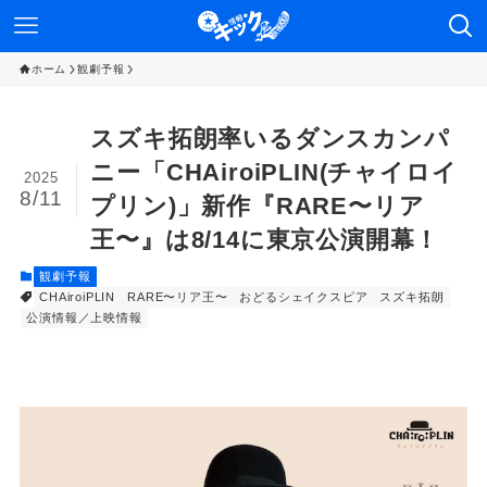
ホーム
観劇予報
スズキ拓朗率いるダンスカンパ
ニー「CHAiroiPLIN(チャイロイ
2025
8/11
プリン)」新作『RARE〜リア
王〜』は8/14に東京公演開幕！
観劇予報
CHAiroiPLIN
RARE〜リア王〜
おどるシェイクスピア
スズキ拓朗
公演情報／上映情報