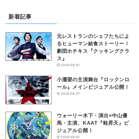
新着記事
元レストランのシェフたちによ
るヒューマン給食ストーリー！
劇団ホチキス『クッキングクラ
ス』
2026-08-07
小瀧望の主演舞台『ロックンロ
ール』メインビジュアル公開！
2026-08-07
ウォーリー木下・演出×中山優
馬・主演、KAAT『蛙昇天』ビ
ジュアル公開！
2026-08-07