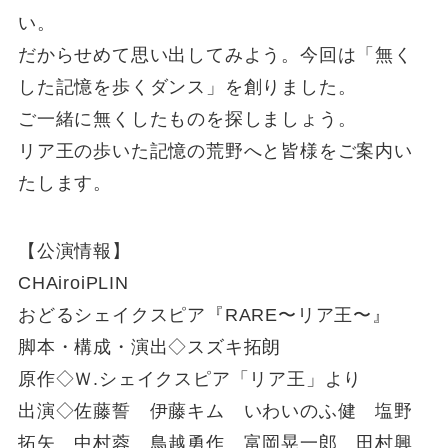
い。
だからせめて思い出してみよう。今回は「無く
した記憶を歩くダンス」を創りました。
ご一緒に無くしたものを探しましょう。
リア王の歩いた記憶の荒野へと皆様をご案内い
たします。
【公演情報】
CHAiroiPLIN
おどるシェイクスピア『RARE〜リア王〜』
脚本・構成・演出◇スズキ拓朗
原作◇Ｗ.シェイクスピア「リア王」より
出演◇佐藤誓 伊藤キム いわいのふ健 塩野
拓矢 中村蓉 鳥越勇作 富岡晃一郎 田村興