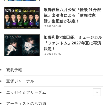
歌舞伎座八月公演『怪談 牡丹燈
籠』出演者による「歌舞伎家
話」生配信が決定！
2026-08-07
加藤和樹×城田優、ミュージカル
『ファントム』2027年夏に再演
決定！
2026-08-07
観劇予報
宝塚ジャーナル
エッセイ☆フリーダム
アーティストの活力源