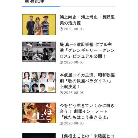
新着記事
鴻上尚史・鴻上尚史・長野里
さ
美の活力源
2026-08-06
堤 真一×濵田崇裕 ダブル主
演『グレンギャリー・グレン
ロス』ビジュアル公開！
2026-08-06
本仮屋ユイカ主演、昭和歌謡
劇『歌の銀座パラダイス♪』
上演決定！
2026-08-06
今をどう生きていくかに向き
合う！ 劇団イン・ノート
『俺たちはこう生きるよ』
2026-08-06
【粟根まことの「未確認ヒコ