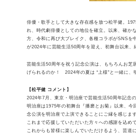
俳優・歌手として大きな存在感を放つ松平健。19
れ、時代劇俳優としての地位を確立。以来、確か
方、令和に再び大ブレイク、各種コラボがSNSを
が2024年に芸能生活50周年を迎え、初舞台以来
芸能生活50周年を祝う記念公演は、もちろんお芝
げられるのか！ 2024年の夏は “上様”と一緒に
【松平健 コメント】
2024年7月、東京・明治座で芸能生活50周年記
明治座は1975年の初舞台『播磨とお菊』以来、今
念公演を明治座で上演できることにご縁を感じま
これまで応援していただいた方々への感謝を込め
これからも皆様に楽しんでいただけるよう、芸道