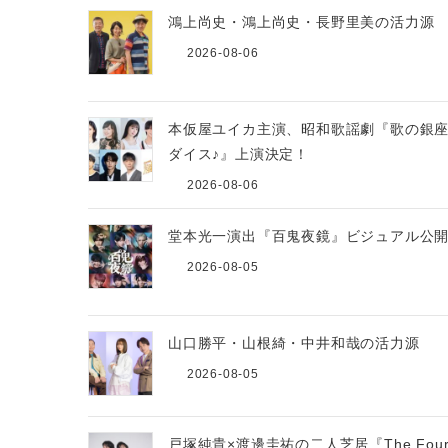
鴻上尚史・鴻上尚史・長野里美の活力
2026-08-06
本仮屋ユイカ主演、昭和歌謡劇『歌の銀
ダイス♪』上演決定！
2026-08-06
堂本光一演出『百鬼夜鏡』ビジュアル公
2026-08-05
山口勝平・山根綺・中井和哉の活力
2026-08-05
戸塚純貴×渡邊圭祐の二人芝居『The Four 