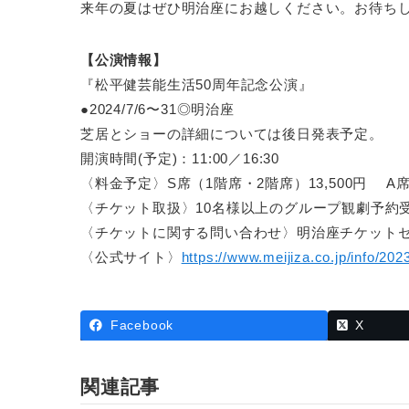
来年の夏はぜひ明治座にお越しください。お待ち
【公演情報】
『松平健芸能生活50周年記念公演』
●2024/7/6〜31◎明治座
芝居とショーの詳細については後日発表予定。
開演時間(予定)：11:00／16:30
〈料金予定〉S席（1階席・2階席）13,500円 A席
〈チケット取扱〉10名様以上のグループ観劇予約受付中 0
〈チケットに関する問い合わせ〉明治座チケットセンター 03-
〈公式サイト〉
https://www.meijiza.co.jp/info/20
Facebook
X
関連記事