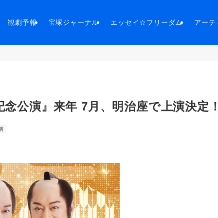
観劇予報
宝塚ジャーナル
エッセイ☆フリーダム
アーテ
記念公演』来年 7月、明治座で上演決定
演