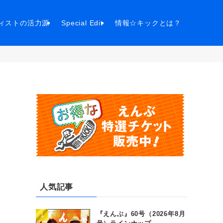
ィストの活力源
Special Edit
情報☆キックとは？
！
人気記事
『えんぶ』60号（2026年8月