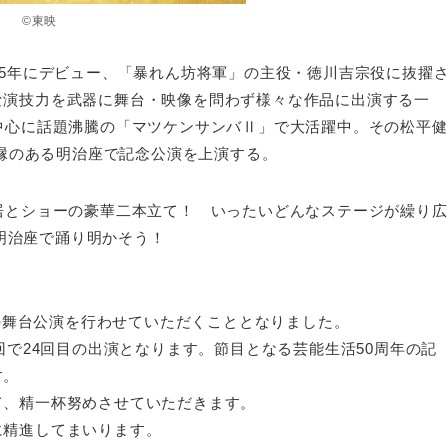
©東映
75年にデビュー、「暴れん坊将軍」の主役・徳川吉宗役に抜擢
な演技力を武器に舞台・映像を問わず様々な作品に出演する一
中心に話題沸騰の「マツケンサンバⅡ」で大活躍中。その松平健
、縁のある明治座で記念公演を上演する。
居とショーの豪華二本立て！ いったいどんなステージが繰り広
、明治座で踊り明かそう！
念の舞台公演を行わせていただくこととなりました。
回で24回目の出演となります。節目となる芸能生活50周年の記
す。
て、精一杯努めさせていただきます。
に精進してまいります。