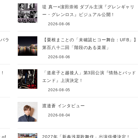
源
堤 真一×濵田崇裕 ダブル主演『グレンギャリ
ー・グレンロス』ビジュアル公開！
2026-08-06
座パラ
【粟根まことの「未確認ヒコー舞台：UFB」
第百八十二回「階段のある楽屋」
2026-08-06
開！
「道産子と越後人」第3回公演『情熱とバッド
エンド』上演決定！
2026-08-05
源
渡邉蒼 インタビュー
2026-08-04
of
2027年「新春浅草歌舞伎」出演俳優決定！