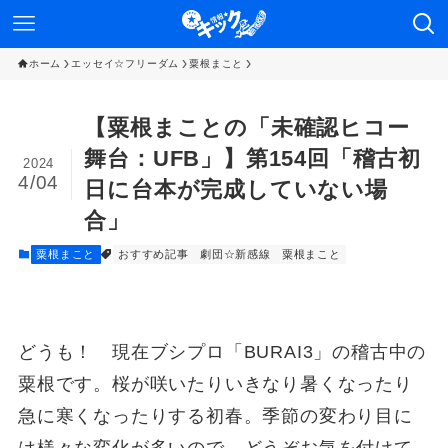
ホーム
エッセイ☆フリーダム
粟根まこと
【粟根まことの「未確認ヒコー
舞台：UFB」】第154回「稽古初
2024
4/04
日に台本が完成していない場
合」
粟根まこと
おすすめ記事
劇団☆新感線
粟根まこと
どうも！ 現在ブシプロ「BURAI3」の稽古中の
粟根です。桜が咲いたりいきなり暑くなったり
急に寒くなったりする初春。季節の変わり目に
は様々な変化が多いので、どうぞお気を付けて