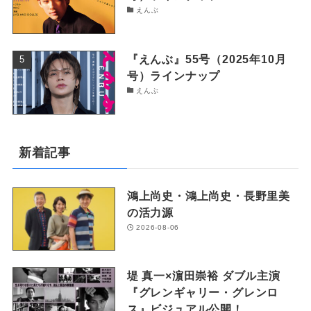
えんぶ
『えんぶ』55号（2025年10月
号）ラインナップ
えんぶ
新着記事
鴻上尚史・鴻上尚史・長野里美
の活力源
2026-08-06
堤 真一×濵田崇裕 ダブル主演
『グレンギャリー・グレンロ
ス』ビジュアル公開！