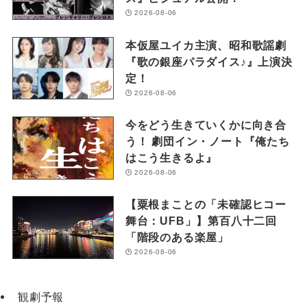
2026-08-06
本仮屋ユイカ主演、昭和歌謡劇
『歌の銀座パラダイス♪』上演決
定！
2026-08-06
今をどう生きていくかに向き合
う！ 劇団イン・ノート『俺たち
はこう生きるよ』
2026-08-06
【粟根まことの「未確認ヒコー
舞台：UFB」】第百八十二回
「階段のある楽屋」
2026-08-06
観劇予報