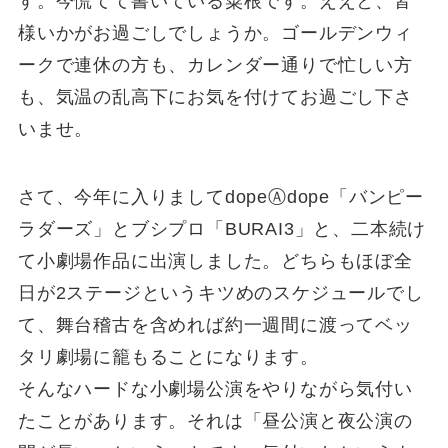
す。今慌てて書いている粟根です。ええと、皆
様いかがお過ごしでしょうか。ゴールデンウィ
ークで連休の方も、カレンダー通りで忙しい方
も、気温の乱高下にお気を付けてお過ごし下さ
いませ。
さて、今年に入りましてdopeⒶdope「バンピー
ラダーズ」とブシプロ「BURAI3」と、二本続け
て小劇場作品に出演しました。どちらもほぼ全
日が2ステージというキツめのスケジュールでし
て、舞台稽古を含めれば約一週間に渡ってベッ
タリ劇場に籠もることになります。
そんなハードな小劇場公演をやりながら気付い
たことがあります。それは「昼公演と夜公演の