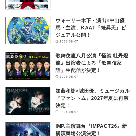
ウォーリー木下・演出×中山優
馬・主演、KAAT『蛙昇天』ビ
ジュアル公開！
2026-08-07
歌舞伎座八月公演『怪談 牡丹燈
籠』出演者による「歌舞伎家
話」生配信が決定！
2026-08-07
加藤和樹×城田優、ミュージカル
『ファントム』2027年夏に再演
決定！
2026-08-07
IMP.主演舞台『IMPACT26』新
橋演舞場公演決定！