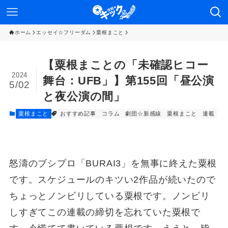
ホーム
エッセイ☆フリーダム
粟根まこと
【粟根まことの「未確認ヒコー
2024
舞台：UFB」】第155回「昼公演
5/02
と夜公演の間」
粟根まこと
おすすめ記事
コラム
劇団☆新感線
粟根まこと
連載
怒濤のブシプロ「BURAI3」を無事に終えた粟根
です。スケジュールのキツい2作品が続いたので
ちょっとノンビリしている粟根です。ノンビリ
しすぎてこの連載の締切を忘れていた粟根で