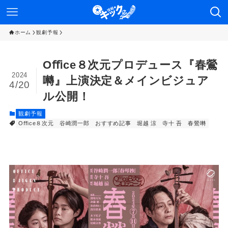
ホーム
観劇予報
Oﬃce８次元プロデュース『春鶯
2024
囀』上演決定＆メインビジュア
4/20
ル公開！
観劇予報
Oﬃce８次元
⾕崎潤⼀郎
おすすめ記事
堀越 涼
寺⼗ 吾
春鶯囀