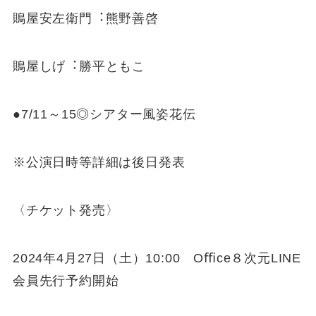
鵙屋安左衛⾨︓熊野善啓
鵙屋しげ︓勝平ともこ
●7/11～15◎シアター⾵姿花伝
※公演⽇時等詳細は後⽇発表
〈チケット発売〉
2024年4⽉27⽇（⼟）10:00 Oﬃce８次元LINE
会員先⾏予約開始