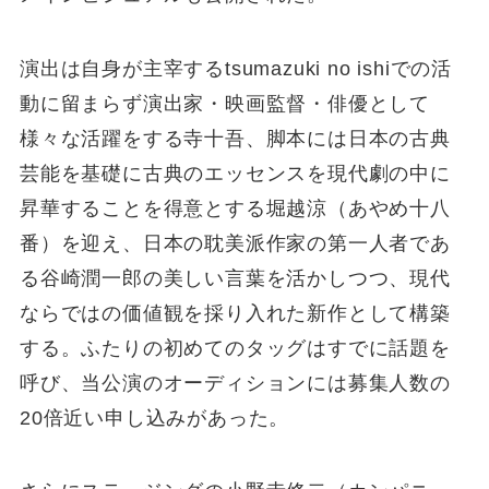
演出は⾃⾝が主宰するtsumazuki no ishiでの活
動に留まらず演出家・映画監督・俳優として
様々な活躍をする寺⼗吾、脚本には⽇本の古典
芸能を基礎に古典のエッセンスを現代劇の中に
昇華することを得意とする堀越涼（あやめ⼗⼋
番）を迎え、⽇本の耽美派作家の第⼀⼈者であ
る⾕崎潤⼀郎の美しい⾔葉を活かしつつ、現代
ならではの価値観を採り⼊れた新作として構築
する。ふたりの初めてのタッグはすでに話題を
呼び、当公演のオーディションには募集⼈数の
20倍近い申し込みがあった。