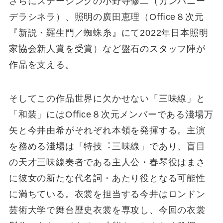
さらにステージングの⼩野寺修⼆（カンパニー
デラシネラ）、照明の廣⽥恵理（Oﬃce８次元
『新説・羅⽣⾨／蜘蛛⽷』にて2022年⽇本照明
家協会新⼈賞を受賞）など盤⽯のスタッフ陣が
作品を⽀える。
そしてこの作品世界に⽋かせない「三味線」と
「和装」にはOﬃce８次元メンバーである淺場万
⽮と今井由希がそれぞれ本領を発揮する。主演
を務める淺場は「特技︓三味線」であり、盲⽬
の天才三味線奏者である主⼈公・春琴役はまさ
に彼⼥の新たな代名詞・あたり役となる可能性
に満ちている。⾐裳を担当する今井はロンドン
芸術⼤学で舞台歴史⾐裳を専攻し、今回の⾐裳