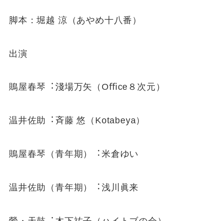
脚本：堀越 涼（あやめ⼗⼋番）
出演
鵙屋春琴︓淺場万⽮（Oﬃce８次元）
温井佐助︓⻫藤 悠（Kotabeya）
鵙屋春琴（⻘年期）︓⽶倉ゆい
温井佐助（⻘年期）︓浅川眞来
鶯・天⿎︓⽊下祐⼦（ハイトブの会）