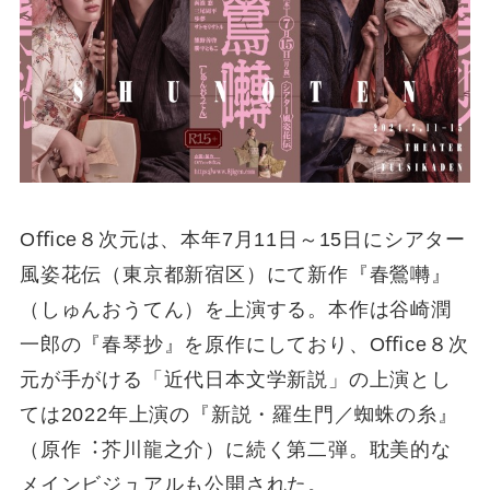
Oﬃce８次元は、本年7⽉11⽇～15⽇にシアター
⾵姿花伝（東京都新宿区）にて新作『春鶯囀』
（しゅんおうてん）を上演する。本作は⾕崎潤
⼀郎の『春琴抄』を原作にしており、Oﬃce８次
元が⼿がける「近代⽇本⽂学新説」の上演とし
ては2022年上演の『新説・羅⽣⾨／蜘蛛の⽷』
（原作︓芥川⿓之介）に続く第⼆弾。耽美的な
メインビジュアルも公開された。