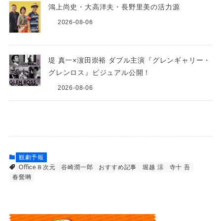
鴻上尚史・大高洋夫・長野里美の活力源
2026-08-06
堤 真一×濵田崇裕 ダブル主演『グレンギャリー・
グレンロス』ビジュアル公開！
2026-08-06
観劇予報
Oﬃce８次元
⾕崎潤⼀郎
おすすめ記事
堀越 涼
寺⼗ 吾
春鶯囀