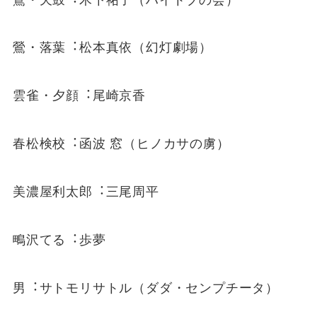
鶯・落葉︓松本真依（幻灯劇場）
雲雀・⼣顔︓尾崎京⾹
春松検校︓函波 窓（ヒノカサの虜）
美濃屋利太郎︓三尾周平
鴫沢てる︓歩夢
男︓サトモリサトル（ダダ・センプチータ）