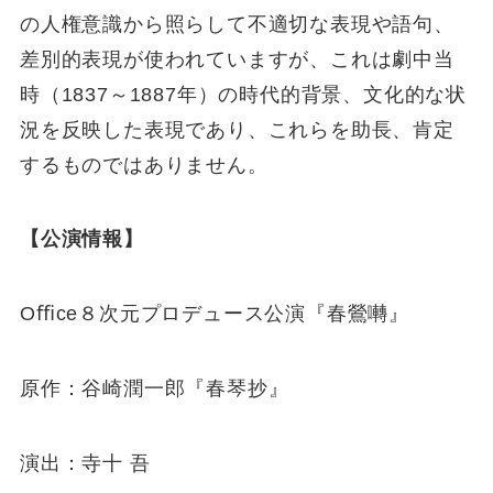
の⼈権意識から照らして不適切な表現や語句、
差別的表現が使われていますが、これは劇中当
時（1837～1887年）の時代的背景、⽂化的な状
況を反映した表現であり、これらを助⻑、肯定
するものではありません。
【公演情報】
Oﬃce８次元プロデュース公演『春鶯囀』
原作：⾕崎潤⼀郎『春琴抄』
演出：寺⼗ 吾