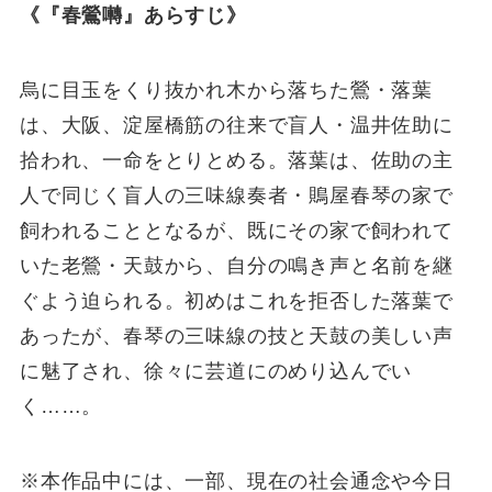
《『春鶯囀』あらすじ》
烏に⽬⽟をくり抜かれ⽊から落ちた鶯・落葉
は、⼤阪、淀屋橋筋の往来で盲⼈・温井佐助に
拾われ、⼀命をとりとめる。落葉は、佐助の主
⼈で同じく盲⼈の三味線奏者・鵙屋春琴の家で
飼われることとなるが、既にその家で飼われて
いた⽼鶯・天⿎から、⾃分の鳴き声と名前を継
ぐよう迫られる。初めはこれを拒否した落葉で
あったが、春琴の三味線の技と天⿎の美しい声
に魅了され、徐々に芸道にのめり込んでい
く……。
※本作品中には、⼀部、現在の社会通念や今⽇