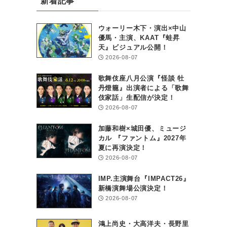
あ
新着記事
ウォーリー木下・演出×中山
優馬・主演、KAAT『蛙昇
天』ビジュアル公開！
2026-08-07
歌舞伎座八月公演『怪談 牡
丹燈籠』出演者による「歌舞
伎家話」生配信が決定！
2026-08-07
加藤和樹×城田優、ミュージ
カル 『ファントム』2027年
夏に再演決定！
2026-08-07
IMP.主演舞台『IMPACT26』
新橋演舞場公演決定！
2026-08-07
鴻上尚史・大高洋夫・長野里