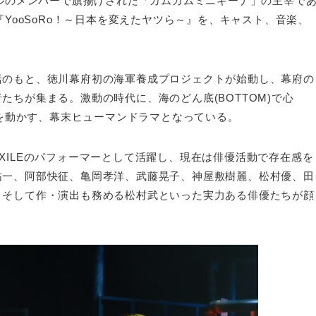
クルのメンバーで旗揚げされた「カムカムミニキーナ」の主宰で
『YooSoRo！～日本を変えたヤツら～』を、キャスト、音楽、
括のもと、徳川幕府初の海軍養成プロジェクトが始動し、幕府の
ちが集まる。激動の時代に、海のどん底(BOTTOM)で心
史を動かす、幕末ヒューマンドラマとなっている。
XILEのパフォーマーとして活躍し、現在は俳優活動で存在感を
祐一、阿部快征、亀岡孝洋、武藤晃子、神屋敷樹麗、松村優、田
、そして作・演出も務める松村武といった実力ある俳優たちが顔