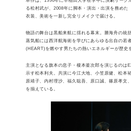
本作は、1990年に早稲田大学在学中に演劇サー
る松村武が、2008年に脚本・演出・出演を務めた
衣装、美術を一新し完全リメイクで届ける。
物語の舞台は黒船来航に揺れる幕末。勝海舟の統
蒸気船には西洋航海術を学びにあらゆる出自の若者た
(HEART)を燃やす男たちの熱いエネルギーが歴
主演となる旗本の息子・榎本釜次郎を演じるのはE
示す松本利夫。共演に今江大地、小笠原健、松本
原靖子、内村理沙、福久聡吾、原口誠、篠原孝文
を揃えている。