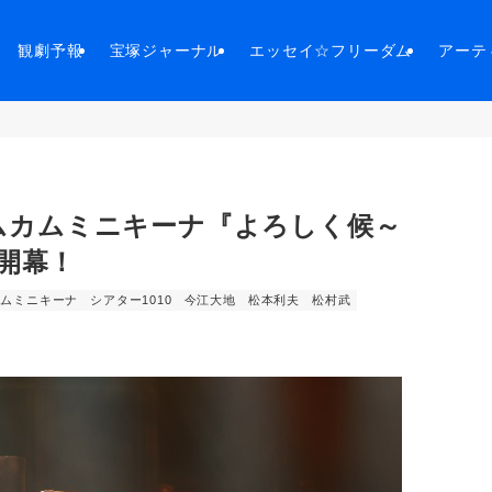
観劇予報
宝塚ジャーナル
エッセイ☆フリーダム
アーテ
t. カムカムミニキーナ『よろしく候～
』開幕！
カムミニキーナ
シアター1010
今江大地
松本利夫
松村武