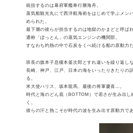
統括するのは幕府軍艦奉行勝海舟。
蒸気船観光丸にて西洋航海術をはじめて学ぶメン
められた。
最下層の彼らが担当するのは地獄のかまどと呼ば
通称「ぼっとん」の蒸気エンジンの機関部。
すなわち灼熱の中で石炭をくべ続ける船の原動力
班長の旗本子息榎本釜次郎とすれ違いを繰り返し
長崎、神戸、江戸、日本の海をいったりきたりの
る。
米大使ハリス、坂本龍馬、最後の将軍慶喜…。
時代と海のどん底（BOTTOM）で若さが生み出
く。
彼らの汗と熱こそが時代の波を生み出す原動力で