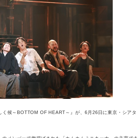
ろしく候～BOTTOM OF HEART～』が、6月26日に東京・シアタ