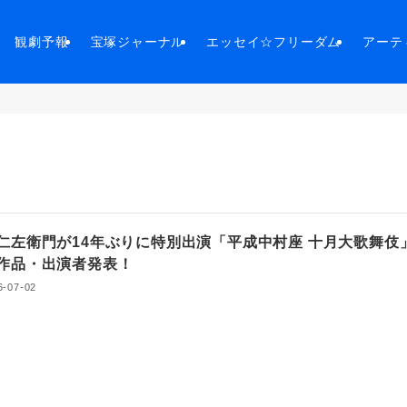
観劇予報
宝塚ジャーナル
エッセイ☆フリーダム
アーテ
仁左衛門が14年ぶりに特別出演「平成中村座 十月大歌舞伎
作品・出演者発表！
6-07-02