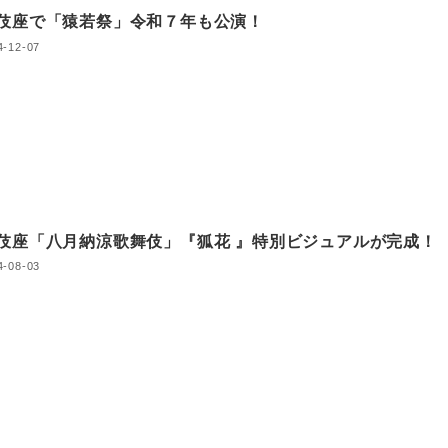
伎座で「猿若祭」令和７年も公演！
4-12-07
伎座「八月納涼歌舞伎」『狐花 』特別ビジュアルが完成！
4-08-03