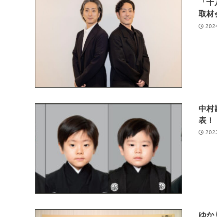
「十
取材
202
中村
表！
202
ゆか