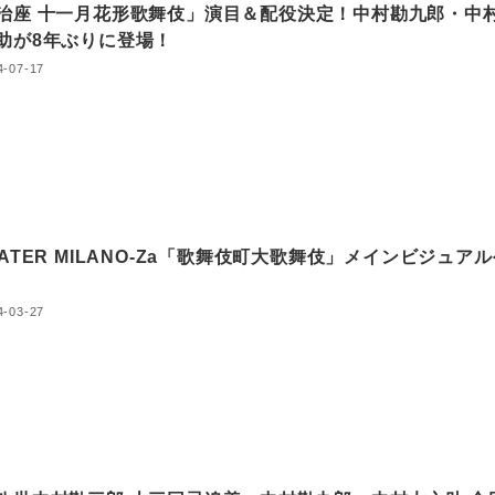
治座 十一月花形歌舞伎」演目＆配役決定！中村勘九郎・中
助が8年ぶりに登場！
4-07-17
EATER MILANO-Za「歌舞伎町大歌舞伎」メインビジュア
4-03-27