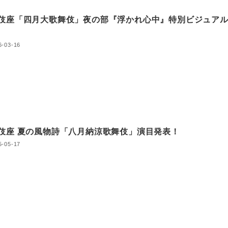
伎座「四月大歌舞伎」夜の部『浮かれ心中』特別ビジュア
6-03-16
伎座 夏の風物詩「八月納涼歌舞伎」演目発表！
5-05-17