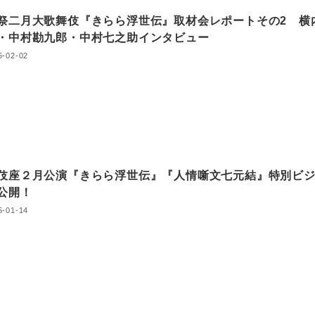
祭二月大歌舞伎『きらら浮世伝』取材会レポートその2 横
・中村勘九郎・中村七之助インタビュー
5-02-02
伎座２月公演『きらら浮世伝』『人情噺文七元結』特別ビ
ル公開！
5-01-14