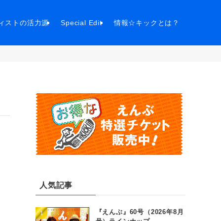
ィストの活力源
Special Edit
情報☆キックとは？
」
人気記事
『えんぶ』60号（2026年8月