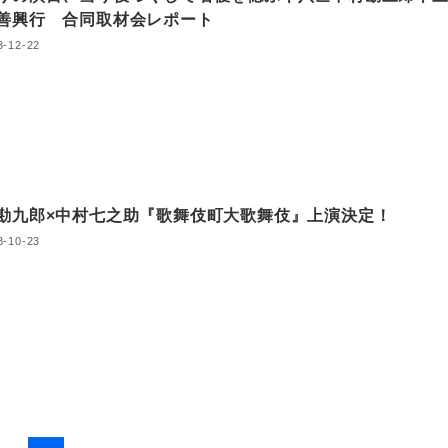
善興行 合同取材会レポート
3-12-22
勘九郎×中村七之助『歌舞伎町大歌舞伎』上演決定！
3-10-23