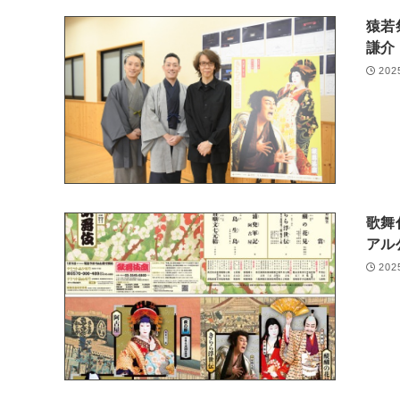
猿若
謙介
202
歌舞
ア
202