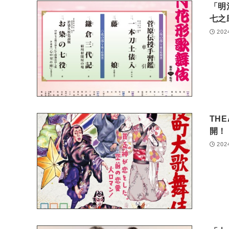
「明
七之
202
TH
開！
202