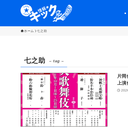
ホーム
七之助
七之助
– tag –
片岡
上演
202