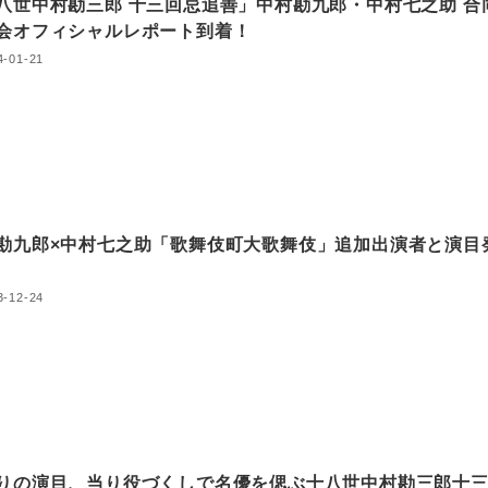
八世中村勘三郎 十三回忌追善」中村勘九郎・中村七之助 合
会オフィシャルレポート到着！
4-01-21
勘九郎×中村七之助「歌舞伎町大歌舞伎」追加出演者と演目
3-12-24
りの演目、当り役づくしで名優を偲ぶ十八世中村勘三郎十