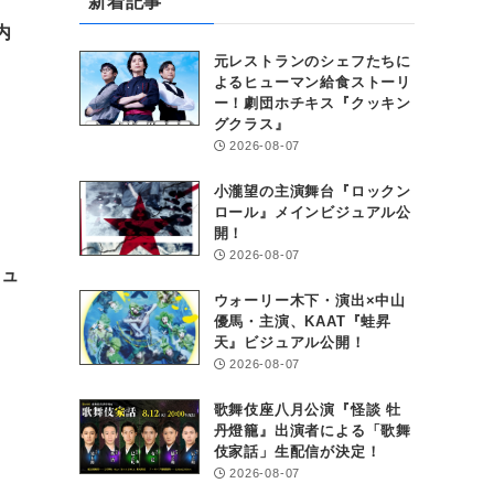
新着記事
内
元レストランのシェフたちに
よるヒューマン給食ストーリ
ー！劇団ホチキス『クッキン
グクラス』
2026-08-07
小瀧望の主演舞台『ロックン
ロール』メインビジュアル公
開！
2026-08-07
ジュ
ウォーリー木下・演出×中山
優馬・主演、KAAT『蛙昇
天』ビジュアル公開！
2026-08-07
歌舞伎座八月公演『怪談 牡
丹燈籠』出演者による「歌舞
伎家話」生配信が決定！
2026-08-07