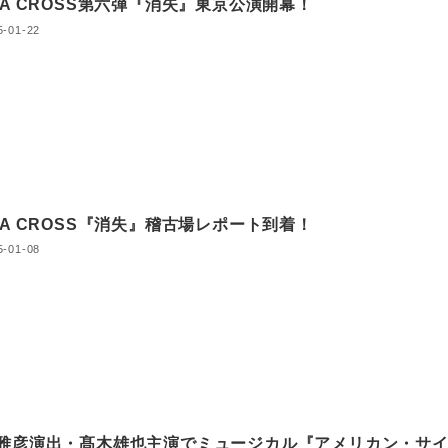
RA CROSS第六弾『消失』東京公演開幕！
5-01-22
RA CROSS『消失』稽古場レポート到着！
5-01-08
雅彦演出・髙木雄也主演でミュージカル『アメリカン・サ