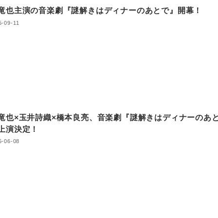
竜也主演の音楽劇『謎解きはディナーのあとで』開幕！
5-09-11
竜也×玉井詩織×橋本良亮、音楽劇『謎解きはディナーのあ
』上演決定！
5-06-08