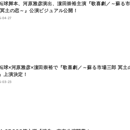
転球脚本、河原雅彦演出、濵田崇裕主演『歌喜劇／～蘇る
 冥土の恋～』公演ビジュアル公開！
5-04-27
転球×河原雅彦×濵⽥崇裕で『歌喜劇／～蘇る市場三郎 冥⼟
』上演決定！
5-03-23