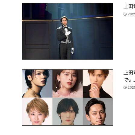
上田
202
上田
で
202