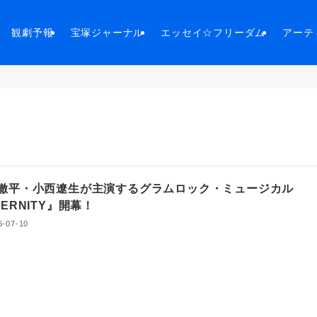
観劇予報
宝塚ジャーナル
エッセイ☆フリーダム
アーテ
徹平・小西遼生が主演するグラムロック・ミュージカル
TERNITY』開幕！
6-07-10