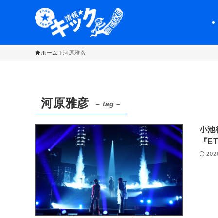
ホーム
河原雅彦
河原雅彦
– tag –
小池
『E
202