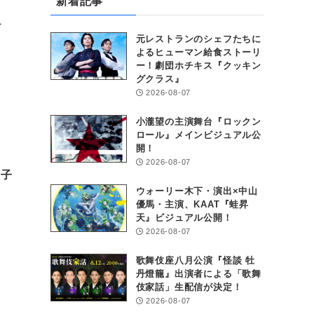
新着記事
ュ
元レストランのシェフたちに
よるヒューマン給食ストーリ
ー！劇団ホチキス『クッキン
グクラス』
2026-08-07
小瀧望の主演舞台『ロックン
ロール』メインビジュアル公
開！
2026-08-07
茄子
ウォーリー木下・演出×中山
優馬・主演、KAAT『蛙昇
天』ビジュアル公開！
2026-08-07
歌舞伎座八月公演『怪談 牡
丹燈籠』出演者による「歌舞
伎家話」生配信が決定！
2026-08-07