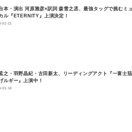
台本・演出 河原雅彦×訳詞 森雪之丞、最強タッグで挑むミ
カル『ETERNITY』上演決定！
6-01-21
孟之・羽野晶紀・古田新太、リーディングアクト『一富士
げルギー』上演中！
6-01-18