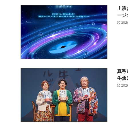
上演
ージ
202
真弓
牛焦
202