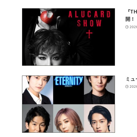
『T
開！
202
ミュ
202