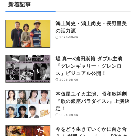
新着記事
鴻上尚史・鴻上尚史・長野里美
の活力源
2026-08-06
堤 真一×濵田崇裕 ダブル主演
『グレンギャリー・グレンロ
ス』ビジュアル公開！
2026-08-06
本仮屋ユイカ主演、昭和歌謡劇
『歌の銀座パラダイス♪』上演決
定！
2026-08-06
今をどう生きていくかに向き合