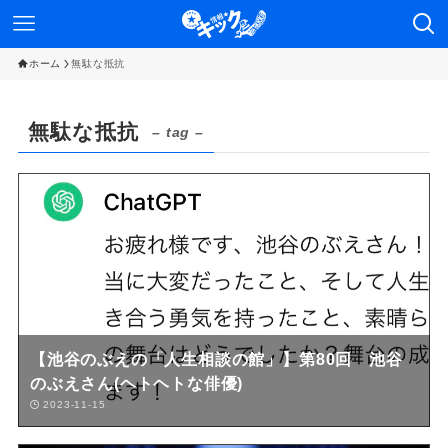
ホーム
無駄な抵抗
無駄な抵抗
– tag –
【池谷のぶえの「人生相談の館」】第80回 池谷
のぶえさん(ヘトヘトな俳優)
2023-11-15