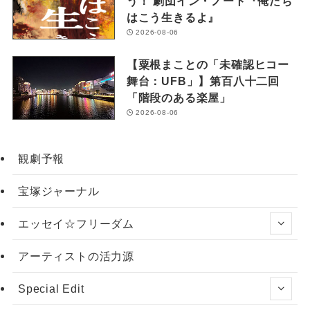
う！ 劇団イン・ノート『俺たち
はこう生きるよ』
2026-08-06
【粟根まことの「未確認ヒコー
舞台：UFB」】第百八十二回
「階段のある楽屋」
2026-08-06
観劇予報
宝塚ジャーナル
エッセイ☆フリーダム
アーティストの活力源
Special Edit