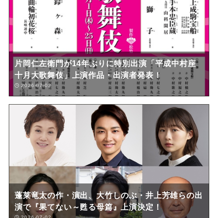
片岡仁左衛門が14年ぶりに特別出演「平成中村座
十月大歌舞伎」上演作品・出演者発表！
2026-07-02
蓬莱竜太の作・演出、大竹しのぶ・井上芳雄らの出
演で『果てない～甦る母篇』上演決定！
2026-07-02