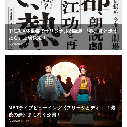
中江功×林遣都でオリジナル朗読劇 『春、君と逢え
たら』上演決定！
2026-07-05
METライブビューイング《フリーダとディエゴ 最
後の夢》まもなく公開！
2026-07-04