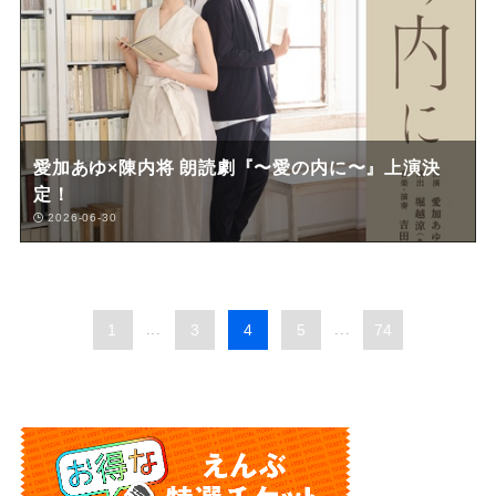
愛加あゆ×陳内将 朗読劇『〜愛の内に〜』上演決
定！
2026-06-30
1
...
3
4
5
...
74