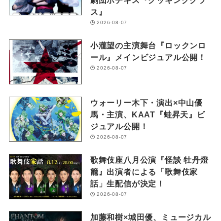
ス』
2026-08-07
小瀧望の主演舞台『ロックンロ
ール』メインビジュアル公開！
2026-08-07
ウォーリー木下・演出×中山優
馬・主演、KAAT『蛙昇天』ビ
ジュアル公開！
2026-08-07
歌舞伎座八月公演『怪談 牡丹燈
籠』出演者による「歌舞伎家
話」生配信が決定！
2026-08-07
加藤和樹×城田優、ミュージカル