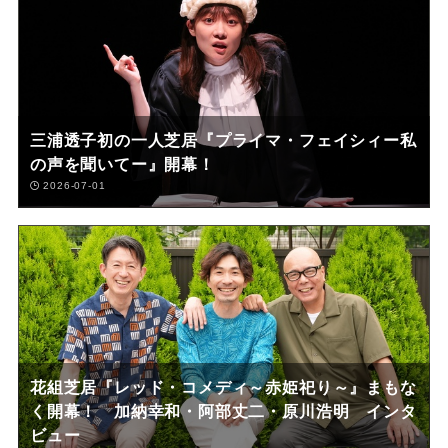
三浦透子初の一人芝居『プライマ・フェイシィー私
の声を聞いてー』開幕！
2026-07-01
花組芝居『レッド・コメディ～赤姫祀り～』まもな
く開幕！ 加納幸和・阿部丈二・原川浩明 インタ
ビュー