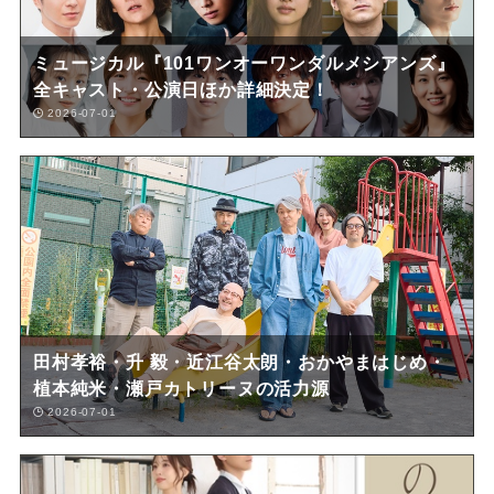
ミュージカル『101ワンオーワンダルメシアンズ』
全キャスト・公演日ほか詳細決定！
2026-07-01
田村孝裕・升 毅・近江谷太朗・おかやまはじめ・
植本純米・瀬戸カトリーヌの活力源
2026-07-01