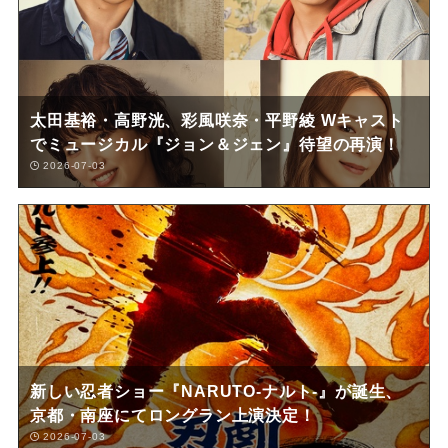
太田基裕・高野洸、彩風咲奈・平野綾 Wキャスト
でミュージカル『ジョン＆ジェン』待望の再演！
2026-07-03
新しい忍者ショー『NARUTO-ナルト-』が誕生、
京都・南座にてロングラン上演決定！
2026-07-03