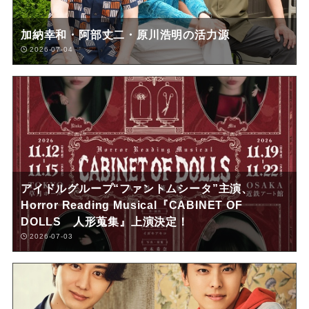
加納幸和・阿部丈二・原川浩明の活力源
2026-07-04
アイドルグループ“ファントムシータ”主演、
Horror Reading Musical『CABINET OF
DOLLS 人形蒐集』上演決定！
2026-07-03