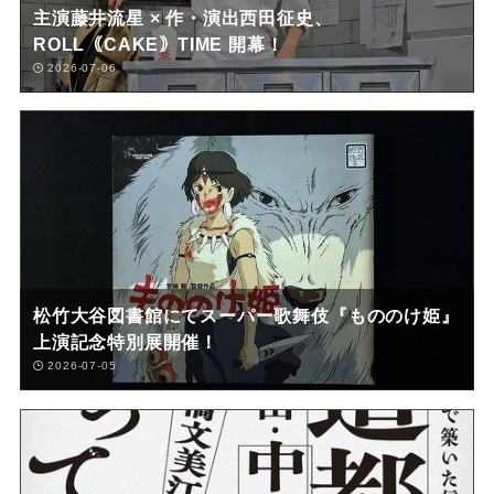
主演藤井流星 × 作・演出西田征史、
ROLL｟CAKE｠TIME 開幕！
2026-07-06
松竹大谷図書館にてスーパー歌舞伎『もののけ姫』
上演記念特別展開催！
2026-07-05