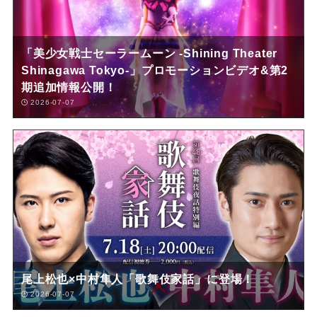
「美少女戦士セーラームーン -Shining Theater
Shinagawa Tokyo-」プロモーションビデオ&第2
期追加情報公開！
2026-07-07
尾上松也×中村隼人「歌舞伎家話」に登場！
2026-07-07