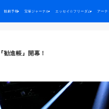
観劇予報
宝塚ジャーナル
エッセイ☆フリーダム
アーテ
『勧進帳』開幕！