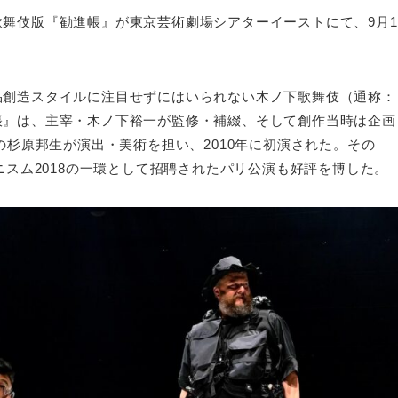
舞伎版『勧進帳』が東京芸術劇場シアターイーストにて、9月1
品創造スタイルに注目せずにはいられない木ノ下歌舞伎（通称：
帳』は、主宰・木ノ下裕一が監修・補綴、そして創作当時は企画
の杉原邦生が演出・美術を担い、2010年に初演された。その
ニスム2018の一環として招聘されたパリ公演も好評を博した。