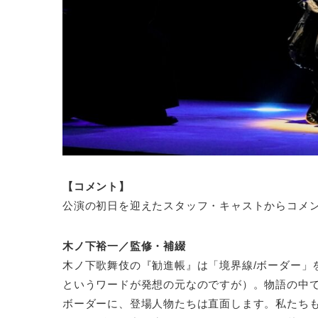
【コメント】
公演の初日を迎えたスタッフ・キャストからコメ
木ノ下裕一／監修・補綴
木ノ下歌舞伎の『勧進帳』は「境界線/ボーダー」
というワードが発想の元なのですが）。物語の中
ボーダーに、登場人物たちは直面します。私たち