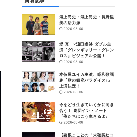
新着記事
鴻上尚史・鴻上尚史・長野里
美の活力源
2026-08-06
堤 真一×濵田崇裕 ダブル主
演『グレンギャリー・グレン
ロス』ビジュアル公開！
2026-08-06
本仮屋ユイカ主演、昭和歌謡
劇『歌の銀座パラダイス♪』
上演決定！
2026-08-06
今をどう生きていくかに向き
合う！ 劇団イン・ノート
『俺たちはこう生きるよ』
2026-08-06
【粟根まことの「未確認ヒコ