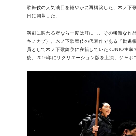
歌舞伎の人気演目を軽やかに再構築した、木ノ下歌
日に開幕した。
演劇に関わる者なら一度は耳にし、その斬新な作
キノカブ）。木ノ下歌舞伎の代表作である『勧進
員として木ノ下歌舞伎に在籍していたKUNIO主宰
後、2016年にリクリエーション版を上演、ジャポ