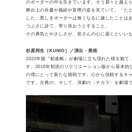
のボーダーの中を生きています。そう易々と越え
舞台上の弁慶や義経や富樫の姿を見ていて、「た
した。悪しきボーダーは無くなるに越したことは
つぶさに診て、寄り添おうとすること。
その勇気とやさしさが、皆さんの心に届くといい
杉原邦生［KUNIO］／演出・美術
2023年版『勧進帳』が劇場に立ち現れた様を観
す。2016年初演のリクリエーション版から基本
の僕にとって新たな挑戦です。心から信頼するキ
です。古典の、そして、演劇の〈チカラ〉を劇場