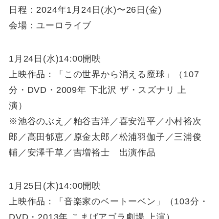
日程：2024年1月24日(水)〜26日(金)
会場：ユーロライブ
1月24日(水)14:00開映
上映作品：「この世界から消える魔球」（107
分・DVD・2009年 下北沢 ザ・スズナリ 上
演）
※池谷のぶえ／粕谷吉洋／喜安浩平／小村裕次
郎／高田郁恵／原金太郎／松浦羽伽子／三浦俊
輔／安澤千草／吉増裕士 出演作品
1月25日(木)14:00開映
上映作品：「音楽家のベートーベン」（103分・
DVD・2013年 こまばアゴラ劇場 上演）