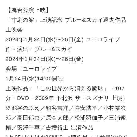
【舞台公演上映】
「寸劇の館」上演記念 ブルー&スカイ過去作品
上映会
2024年1月24日(水)〜26日(金) ユーロライブ
作・演出：ブルー&スカイ
2024年1月24日(水)〜26日(金)
会場：ユーロライブ
1月24日(水)14:00開映
上映作品：「この世界から消える魔球」（107
分・DVD・2009年 下北沢 ザ・スズナリ 上演）
※池谷のぶえ／粕谷吉洋／喜安浩平／小村裕次
郎／高田郁恵／原金太郎／松浦羽伽子／三浦俊
輔／安澤千草／吉増裕士 出演作品