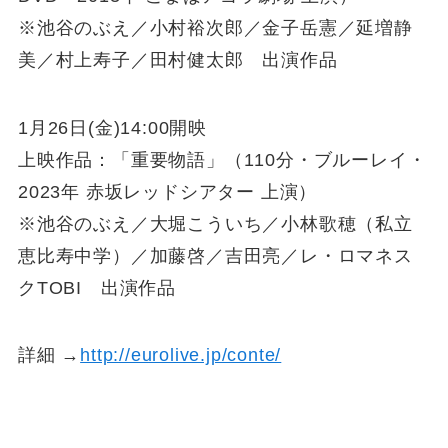
※池谷のぶえ／小村裕次郎／金子岳憲／延増静
美／村上寿子／田村健太郎 出演作品
1月26日(金)14:00開映
上映作品：「重要物語」（110分・ブルーレイ・
2023年 赤坂レッドシアター 上演）
※池谷のぶえ／大堀こういち／小林歌穂（私立
恵比寿中学）／加藤啓／吉田亮／レ・ロマネス
クTOBI 出演作品
詳細 →
http://eurolive.jp/conte/