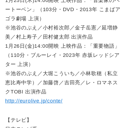
1月25日(木)14:00開映 上映作品：「音楽家のベ
ートーベン」（103分・DVD・2013年 こまばア
ゴラ劇場 上演）
※池谷のぶえ／小村裕次郎／金子岳憲／延増静
美／村上寿子／田村健太郎 出演作品
1月26日(金)14:00開映 上映作品：「重要物語」
（110分・ブルーレイ・2023年 赤坂レッドシア
ター 上演）
※池谷のぶえ／大堀こういち／小林歌穂（私立
恵比寿中学）／加藤啓／吉田亮／レ・ロマネス
クTOBI 出演作品
http://eurolive.jp/conte/
【テレビ】