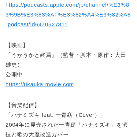
https://podcasts.apple.com/jp/channel/%E3%8
3%9B%E3%83%AF%E3%82%A4%E3%82%A8
-podcast/id6470627311
【映画】
「うかうかと終焉」（監督・脚本・原作：大田
雄史）
公開中
https://ukauka-movie.com
【音楽配信】
「ハナミズキ feat. 一青窈（Cover）」
2004年に発売された一青窈「ハナミズキ」を演
技と歌の大魔改造カバー