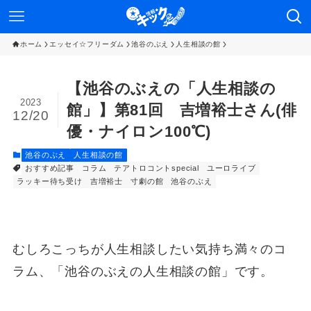
ホーム
エッセイ☆フリーダム
池谷のぶえ
人生相談の館
【池谷のぶえの「人生相談の
2023
館」】第81回 吉増裕士さん(俳
12/20
優・ナイロン100℃)
池谷のぶえ
人生相談の館
おすすめ記事
コラム
テアトロコントspecial
ユーロライブ
ラッキー待ち受け
吉増裕士
寸劇の館
池谷のぶえ
むしろこっちが人生相談したい気持ち満々のコ
ラム、「池谷のぶえの人生相談の館」です。