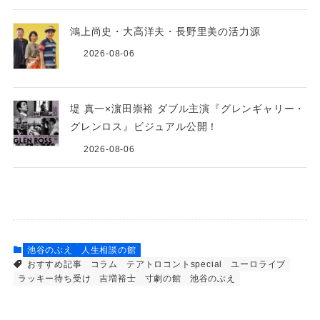
鴻上尚史・大高洋夫・長野里美の活力源
2026-08-06
堤 真一×濵田崇裕 ダブル主演『グレンギャリー・
グレンロス』ビジュアル公開！
2026-08-06
池谷のぶえ
人生相談の館
おすすめ記事
コラム
テアトロコントspecial
ユーロライブ
ラッキー待ち受け
吉増裕士
寸劇の館
池谷のぶえ