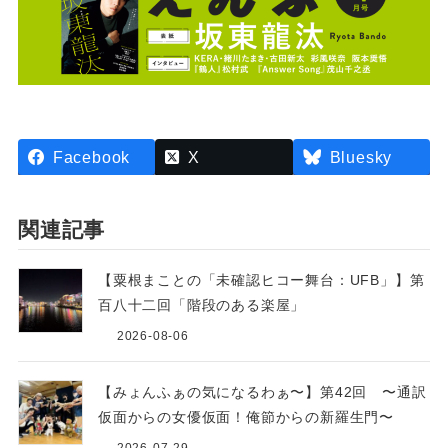
Facebook
X
Bluesky
関連記事
【粟根まことの「未確認ヒコー舞台：UFB」】第
百八十二回「階段のある楽屋」
2026-08-06
【みょんふぁの気になるわぁ〜】第42回 〜通訳
仮面からの女優仮面！俺節からの新羅生門〜