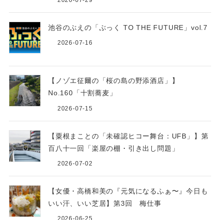
2026-07-29
池谷のぶえの「ぶっく TO THE FUTURE」vol.7
2026-07-16
【ノゾエ征爾の「桜の島の野添酒店」】
No.160「十割蕎麦」
2026-07-15
【粟根まことの「未確認ヒコー舞台：UFB」】第
百八十一回「楽屋の棚・引き出し問題」
2026-07-02
【女優・高橋和美の『元気になるふぁ〜』今日も
いい汗、いい芝居】第3回 梅仕事
2026-06-25