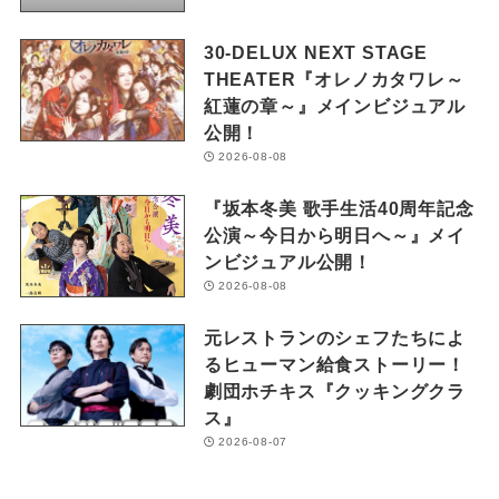
30-DELUX NEXT STAGE
THEATER『オレノカタワレ～
紅蓮の章～』メインビジュアル
公開！
2026-08-08
『坂本冬美 歌手生活40周年記念
公演～今日から明日へ～』メイ
ンビジュアル公開！
2026-08-08
元レストランのシェフたちによ
るヒューマン給食ストーリー！
劇団ホチキス『クッキングクラ
ス』
2026-08-07