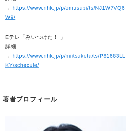
→
https://www.nhk.jp/p/omusubi/ts/NJ1W7VQ6
W9/
Eテレ「みいつけた！ 」
詳細
→
https://www.nhk.jp/p/miitsuketa/ts/P81683LL
KY/schedule/
著者プロフィール