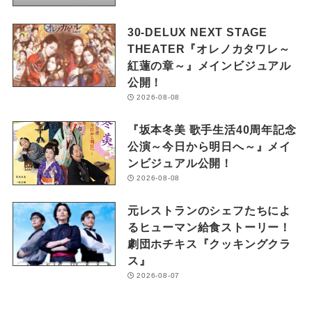
30-DELUX NEXT STAGE
THEATER『オレノカタワレ～
紅蓮の章～』メインビジュアル
公開！
2026-08-08
『坂本冬美 歌手生活40周年記念
公演～今日から明日へ～』メイ
ンビジュアル公開！
2026-08-08
元レストランのシェフたちによ
るヒューマン給食ストーリー！
劇団ホチキス『クッキングクラ
ス』
2026-08-07