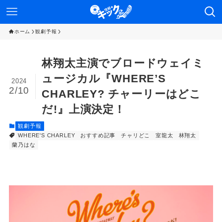
ホーム
観劇予報
林翔太主演でブロードウェイミ
ュージカル『WHERE’S
2024
2/10
CHARLEY? チャーリーはどこ
だ!』上演決定！
観劇予報
WHERE'S CHARLEY
おすすめ記事
チャリどこ
室龍太
林翔太
蘭乃はな