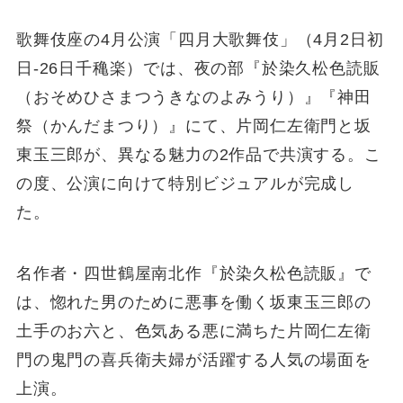
歌舞伎座の4月公演「四月大歌舞伎」（4月2日初
日-26日千穐楽）では、夜の部『於染久松色読販
（おそめひさまつうきなのよみうり）』『神田
祭（かんだまつり）』にて、片岡仁左衛門と坂
東玉三郎が、異なる魅力の2作品で共演する。こ
の度、公演に向けて特別ビジュアルが完成し
た。
名作者・四世鶴屋南北作『於染久松色読販』で
は、惚れた男のために悪事を働く坂東玉三郎の
土手のお六と、色気ある悪に満ちた片岡仁左衛
門の鬼門の喜兵衛夫婦が活躍する人気の場面を
上演。