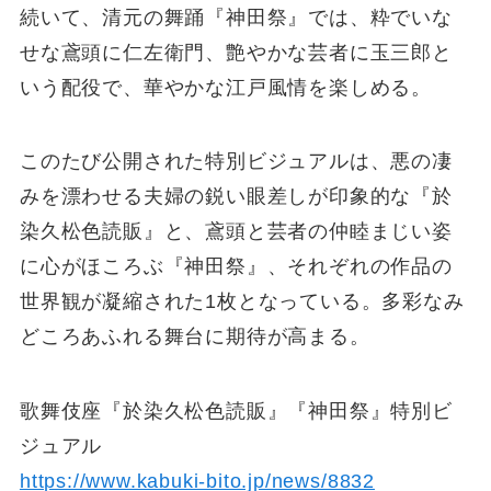
続いて、清元の舞踊『神田祭』では、粋でいな
せな鳶頭に仁左衛門、艶やかな芸者に玉三郎と
いう配役で、華やかな江戸風情を楽しめる。
このたび公開された特別ビジュアルは、悪の凄
みを漂わせる夫婦の鋭い眼差しが印象的な『於
染久松色読販』と、鳶頭と芸者の仲睦まじい姿
に心がほころぶ『神田祭』、それぞれの作品の
世界観が凝縮された1枚となっている。多彩なみ
どころあふれる舞台に期待が高まる。
歌舞伎座『於染久松色読販』『神田祭』特別ビ
ジュアル
https://www.kabuki-bito.jp/news/8832