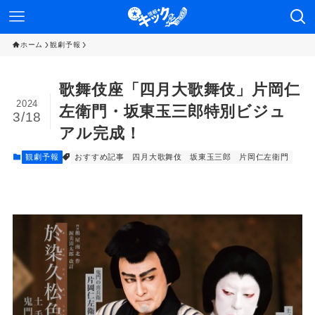
ホーム
観劇予報
歌舞伎座「四月大歌舞伎」片岡仁
2024
左衛門・坂東玉三郎特別ビジュ
3/18
アル完成！
観劇予報
おすすめ記事
四月大歌舞伎
坂東玉三郎
片岡仁左衛門