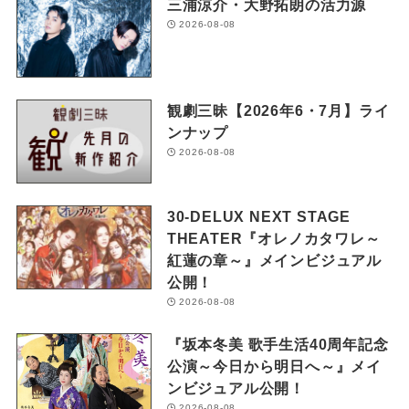
三浦涼介・大野拓朗の活力源
2026-08-08
観劇三昧【2026年6・7月】ライ
ンナップ
2026-08-08
30-DELUX NEXT STAGE
THEATER『オレノカタワレ～
紅蓮の章～』メインビジュアル
公開！
2026-08-08
『坂本冬美 歌手生活40周年記念
公演～今日から明日へ～』メイ
ンビジュアル公開！
2026-08-08