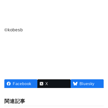
©kobesb
Facebook
X
Bluesky
関連記事